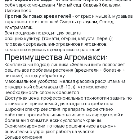
себя зарекомендовали:
Чистый сад
,
Садовый бальзам
,
Липкий пояс
.
Против бытовых вредителей
- от крыс и мышей, муравьев,
тараканов, ос и шершней
Смерть грызунам
,
Осоед
,
УльтраМагик
.
Вся продукция подходит для защиты:
овощных культур (томаты, огурцы, капуста, перец);
плодовых деревьев, виноградников и ягодников;
комнатных и уличных декоративных растений.
Преимущества Агромакси:
Комплексный подход: линейка «Зеленый щит» позволяет
решить все проблемы растения (вредители + болезни +
питание) за одну обработку.
Максимальное удобство: мелкая фасовка рассчитана на
стандартный объем воды (8–10 л), что исключает
необходимость сложных расчетов.
Доступная цена: профессиональные технологии защиты по
стоимости, приемлемой для каждого потребителя.
Широкий спектр действия: препараты эффективно
работают против большинства известных вредителей и
болезней в климатических условиях Украины.
Экономия времени: готовые решения «все в одном»
значительно упрощают работу на участке.
Больше описания