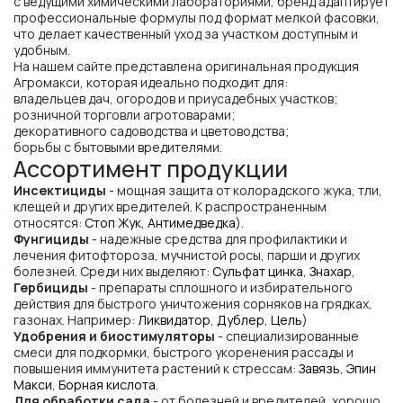
с ведущими химическими лабораториями, бренд адаптирует
профессиональные формулы под формат мелкой фасовки,
что делает качественный уход за участком доступным и
удобным.
На нашем сайте представлена оригинальная продукция
Агромакси, которая идеально подходит для:
владельцев дач, огородов и приусадебных участков;
розничной торговли агротоварами;
декоративного садоводства и цветоводства;
борьбы с бытовыми вредителями.
Ассортимент продукции
Инсектициды
- мощная защита от колорадского жука, тли,
клещей и других вредителей. К распространенным
относятся:
Стоп Жук
,
Антимедведка
).
Фунгициды
- надежные средства для профилактики и
лечения фитофтороза, мучнистой росы, парши и других
болезней. Среди них выделяют:
Сульфат цинка
,
Знахар
,
Гербициды
- препараты сплошного и избирательного
действия для быстрого уничтожения сорняков на грядках,
газонах. Например:
Ликвидатор
,
Дублер
,
Цель
)
Удобрения и биостимуляторы
- специализированные
смеси для подкормки, быстрого укоренения рассады и
повышения иммунитета растений к стрессам:
Завязь
,
Эпин
Макси
,
Борная кислота
.
Для обработки сада
- от болезней и вредителей, хорошо