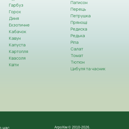
Патисон
Гарбуз
Перець
Горох
Петрушка
Диня
Прянощі
Екзотичне
Редиска
Кабачок
Редька
Кавун
Ріпа
Капуста
Салат
Картопля
Томат
Квасоля
Тютюн
Квіти
Цибуля та часник
о нас
АгроХім © 2010-2026.