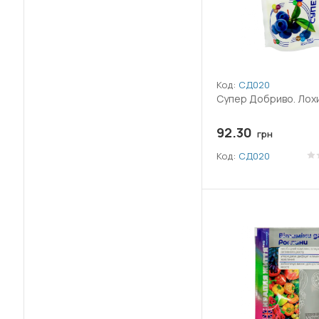
(1)
Диметоат
(6)
Диметоморф
(13)
Код:
СД020
Диоксид кремнію
Супер Добриво. Лохи
(27)
Дифеноконазол
92.30
грн
Екстракт морських водоростей
Код:
СД020
(1)
Ascophyllum nodosum
(8)
Емамектин бензоат
(2)
Етофенпрокс
(3)
Етофумезат
(1)
Залізний купорос