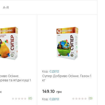
А-Я
Код:
СД012
иво Осіннє.
Супер Добриво Осіннє. Газон 1
рева та ягідні кущі 1
кг
149.10
н
грн
(0)
(0)
Код:
СД012