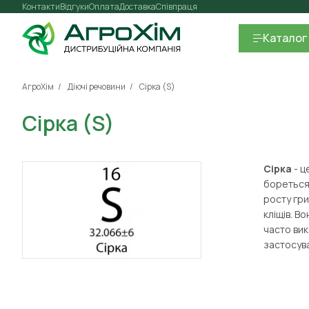
Контакти
Відгуки
Оплата
Доставка
Співпраця
Каталог
АгроХім
Діючі речовини
Сірка (S)
Сірка (S)
Сірка
- ц
бореться 
росту гри
кліщів. В
часто вик
застосув