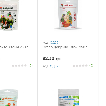
Код:
СД021
иво. Хвойні 250 г
Супер Добриво. Овочі 250 г
92.30
н
грн
(0)
(0)
Код:
СД021