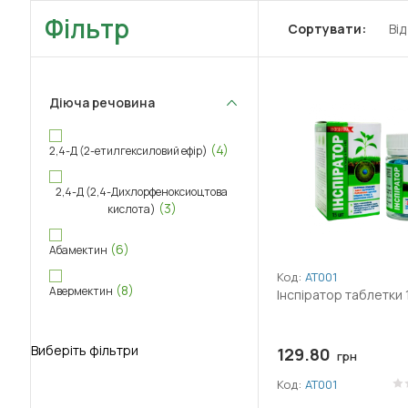
Фільтр
Сортувати:
Ві
Діюча речовина
(4)
2,4-Д (2-етилгексиловий ефір)
2,4-Д (2,4-Дихлорфеноксиоцтова
(3)
кислота)
(6)
Абамектин
Код:
АТ001
(8)
Авермектин
Інспіратор таблетки 
(8)
Аверсектин С
Виберіть фільтри
129.80
грн
(2)
Адепідин
Код:
АТ001