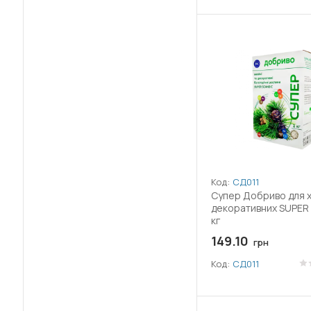
(14)
Азоксистробін
(2)
Активний йод
(32)
Альфа-циперметрин
(13)
Амінокислоти
(5)
Ауксин
(13)
Ацетаміприд
Код:
СД011
(1)
Ацетохлор
Супер Добриво для х
декоративних SUPER
кг
(3)
Беноміл
149.10
грн
(2)
Бета-цифлутрин
Код:
СД011
(8)
Біфентрин