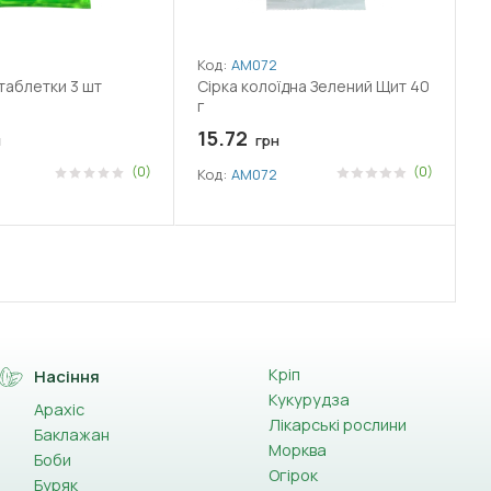
Код:
АМ072
 таблетки 3 шт
Сірка колоїдна Зелений Щит 40
г
15.72
н
грн
(0)
(0)
Код:
АМ072
Кріп
Насіння
Кукурудза
Арахіс
Лікарські рослини
Баклажан
Морква
Боби
Огірок
Буряк