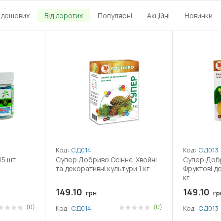
д дешевих
Від дорогих
Популярні
Акційні
Новинки
Код:
СД014
Код:
СД013
15 шт
Супер Добриво Осіннє. Хвойні
Супер Добр
та декоративні культури 1 кг
Фруктові де
кг
149.10
149.10
грн
гр
(0)
(0)
Код:
СД014
Код:
СД013