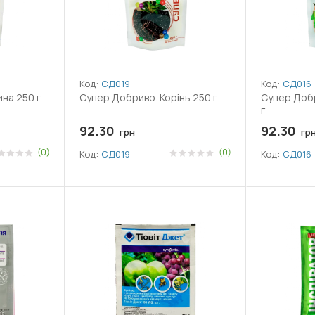
Код:
СД019
Код:
СД016
на 250 г
Супер Добриво. Корінь 250 г
Супер Добр
г
92.30
92.30
грн
гр
(0)
(0)
Код:
СД019
Код:
СД016