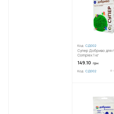
(4)
Гідроксид міді
(1)
Гідроксикоричні кислоти
(1)
Гіперауксин
(2)
Гліфосат амонійної солі
Код:
СД002
Гліфосат ізопропіламінної солі
Супер Добриво для г
(29)
Complex 1 кг
149.10
грн
(24)
Гліфосат калійної солі
Код:
СД002
(1)
Гумат калію
(6)
Дельтаметрин
(2)
Десмедифам
(8)
Дикамба