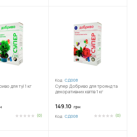
Код:
СД008
во для туї 1 кг
Супер Добриво для троянд та
декоративних квітів 1 кг
149.10
н
грн
(0)
(0)
Код:
СД008