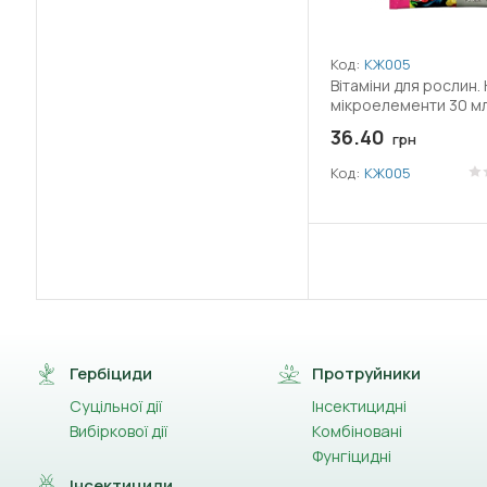
(56)
Залізо (Fe)
(48)
Імідаклоприд
Код:
КЖ005
Вітаміни для рослин.
(1)
мікроелементи 30 м
Імізапір
36.40
грн
(2)
Індоксакарб
Код:
КЖ005
(1)
Іпфлуфеноквін
(5)
Кальцій (CaO)
(1)
Кальцію гідроксид (Вапно)
(3)
Каптан
Гербіциди
Протруйники
(1)
Карбамід
Суцільної дії
Інсектицидні
Вибіркової дії
Комбіновані
(1)
Карбід
Фунгіцидні
Інсектициди