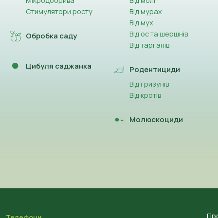
Мікродобрива
Від молі
Стимулятори росту
Від мурах
Від мух
Від ос та шершнів
Обробка саду
Від тарганів
Цибуля саджанка
Родентициди
Від гризунів
Від кротів
Молюскоциди
Пр
Телефони