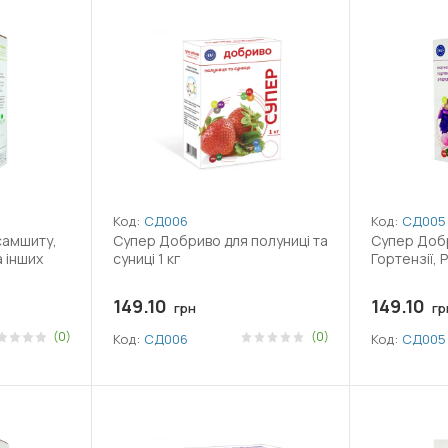
Код:
СД006
Код:
СД005
самшиту,
Супер Добриво для полуниці та
Супер Добр
 інших
суниці 1 кг
Гортензії, 
149.10
149.10
грн
гр
(0)
(0)
Код:
СД006
Код:
СД005