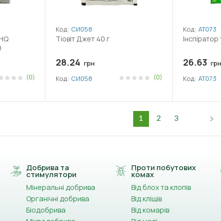
Код:
СИ058
Код:
АТ073
 HQ
Тіовіт Джет 40 г
Інспіратор
л
28.24
26.63
грн
гр
(0)
(0)
Код:
СИ058
Код:
АТ073
1
2
3
Добрива та
Проти побутових
стимулятори
комах
Мінеральні добрива
Від блох та клопів
Органічні добрива
Від кліщів
Біодобрива
Від комарів