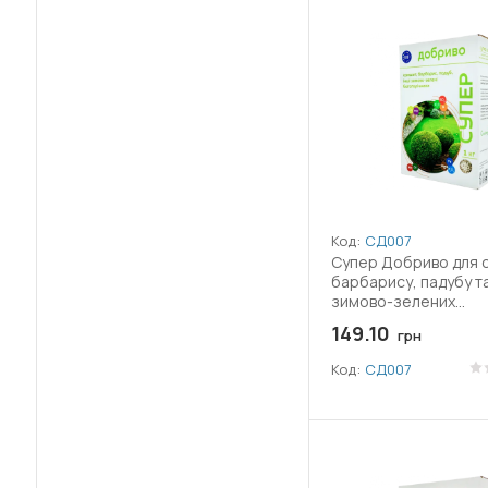
(56)
Бор (B)
(1)
Борна кислота
(2)
Боскалід
(1)
Брасинолид
(61)
Бродіфакум
Код:
СД007
(69)
Бромадіолон
Супер Добриво для 
барбарису, падубу та
зимово-зелених
(1)
Бупрофезин
багаторічників 1 кг
149.10
грн
(2)
Бурштинова кислота
Код:
СД007
(1)
Гекситіазокс
(2)
Гетероауксин