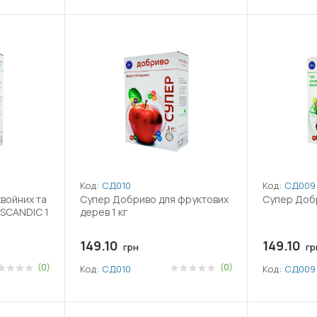
Код:
СД010
Код:
СД009
войних та
Супер Добриво для фруктових
Супер Добри
 SCANDIC 1
дерев 1 кг
149.10
149.10
грн
гр
(0)
(0)
Код:
СД010
Код:
СД009