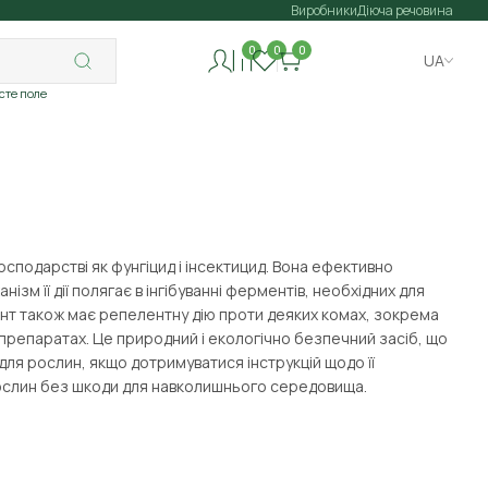
Виробники
Діюча речовина
0
0
0
UA
исте поле
осподарстві як фунгіцид і інсектицид. Вона ефективно
м її дії полягає в інгібуванні ферментів, необхідних для
мент також має репелентну дію проти деяких комах, зокрема
препаратах. Це природний і екологічно безпечний засіб, що
ля рослин, якщо дотримуватися інструкцій щодо її
рослин без шкоди для навколишнього середовища.