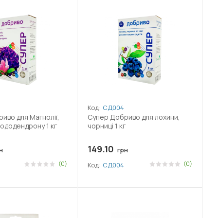
Код:
СД004
иво для Магнолії,
Супер Добриво для лохини,
Рододендрону 1 кг
чорниці 1 кг
149.10
н
грн
(0)
(0)
Код:
СД004