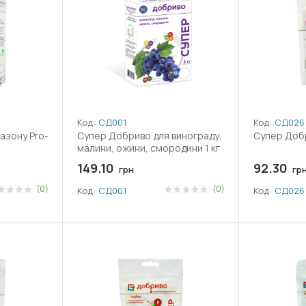
Код:
СД001
Код:
СД026
азону Pro-
Супер Добриво для винограду,
Супер Добр
малини, ожини, смородини 1 кг
149.10
92.30
грн
гр
(0)
(0)
Код:
СД001
Код:
СД026