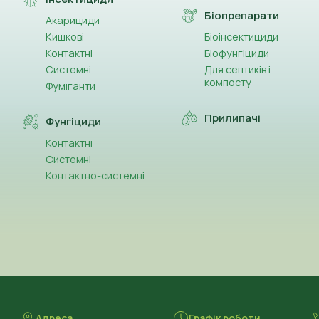
(5)
Клопіралід
Біопрепарати
Акарициди
Кишкові
Біоінсектициди
(38)
Клотіанідин
Контактні
Біофунгіциди
(1)
Системні
Для септиків і
Кобальт (Co)
компосту
Фуміганти
(2)
Крезоксим-метил
Прилипачі
Фунгіциди
(1)
Кремній
Контактні
Системні
(1)
Люфенурон
Контактно-системні
(50)
Лямбда-цигалотрин
(44)
Магній (Mg)
(2)
Мандипропамід
(13)
Манкоцеб
Адреса
Графік роботи