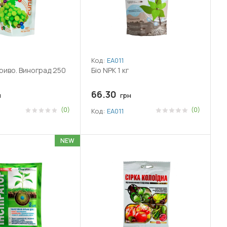
Код:
ЕА011
иво. Виноград 250
Біо NPK 1 кг
66.30
н
грн
(0)
(0)
Код:
ЕА011
NEW