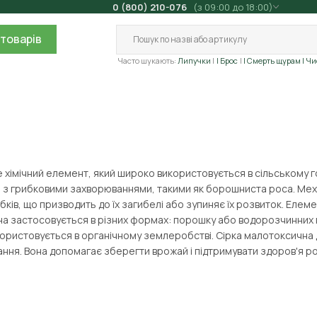
0 (800) 210-076
(з 09:00 до 18:00)
товарів
Часто шукають:
Липучки
| Брос
| Смерть щурам
| Ч
е хімічний елемент, який широко використовується в сільському г
з грибковими захворюваннями, такими як борошниста роса. Механіз
бків, що призводить до їх загибелі або зупиняє їх розвиток. Еле
она застосовується в різних формах: порошку або водорозчинних 
ористовується в органічному землеробстві. Сірка малотоксична д
ання. Вона допомагає зберегти врожай і підтримувати здоров'я 