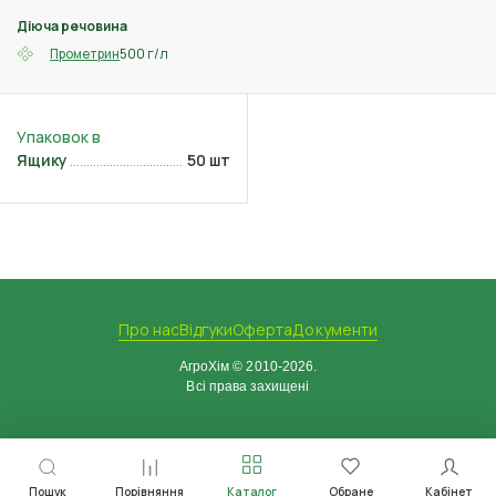
Діюча речовина
500 г/л
Прометрин
Ящику
50 шт
Про нас
Відгуки
Оферта
Документи
АгроХім © 2010-2026.
Всі права захищені
Пошук
Порівняння
Каталог
Обране
Кабінет