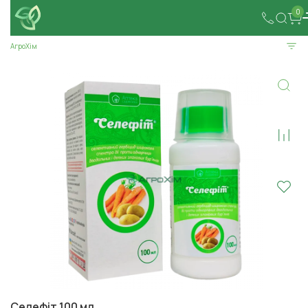
0
АгроХім
Селефіт 100 мл