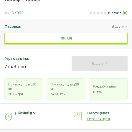
Код:
УК092
Відгуків
(0)
Фасовка:
Відсутній
100 мл
Гуртова ціна:
Відсутній
77.43
грн
При покупці від 10
При покупці від 20
Роздрібна ціна:
шт:
шт:
111
грн
76.04
грн
74.66
грн
Дійсний до:
Сертифікат:
Переглянути