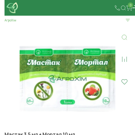
0
АгроХім
Мастак 3,5 мл + Мортал 10 мл