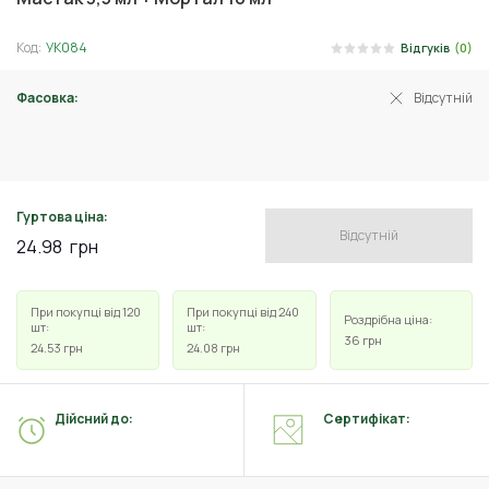
Код:
УК084
Відгуків
(0)
Фасовка:
Відсутній
3.5 мл
Гуртова ціна:
Відсутній
24.98
грн
При покупці від 120
При покупці від 240
Роздрібна ціна:
шт:
шт:
36
грн
24.53
грн
24.08
грн
Дійсний до:
Сертифікат: