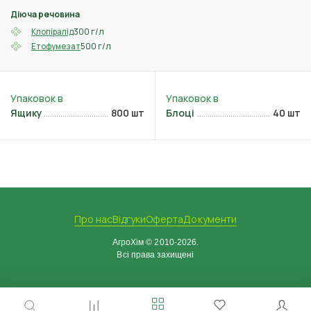
Діюча речовина
300 г/л
Клопіралід
500 г/л
Етофумезат
Ящику
800 шт
Блоці
40 шт
Про нас
Відгуки
Оферта
Документи
АгроХім © 2010-2026.
Всі права захищені