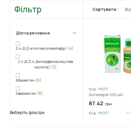
Фільтр
Сортувати:
Ві
Діюча речовина
(4)
2,4-Д (2-етилгексиловий ефір)
2,4-Д (2,4-Дихлорфеноксиоцтова
(3)
кислота)
(6)
Абамектин
Код:
УК017
(8)
Авермектин
Антипирій 100 мл
87.42
грн
(8)
Аверсектин С
Виберіть фільтри
Код:
УК017
(2)
Адепідин