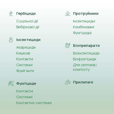
(14)
Азоксистробін
(2)
Гербіциди
Протруйники
Активний йод
Суцільної дії
Інсектицидні
(32)
Альфа-циперметрин
Вибіркової дії
Комбіновані
Фунгіцидні
(13)
Амінокислоти
Інсектициди
Біопрепарати
(5)
Акарициди
Ауксин
Кишкові
Біоінсектициди
(13)
Контактні
Біофунгіциди
Ацетаміприд
Системні
Для септиків і
компосту
(1)
Ацетохлор
Фуміганти
(3)
Прилипачі
Беноміл
Фунгіциди
Контактні
(2)
Бета-цифлутрин
Системні
Контактно-системні
(8)
Біфентрин