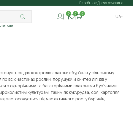
Виробники
Діюча речовина
0
0
0
UA
исте поле
стовується для контролю злакових бур’янів у сільському
по всіх частинах рослин, порушуючи синтез ліпідів у
ься з однорічними та багаторічними злаковими бур'янами,
 широколистим культурам, таким як кукурудза, соя, картопля
ид застосовується під час активного росту бур'янів,