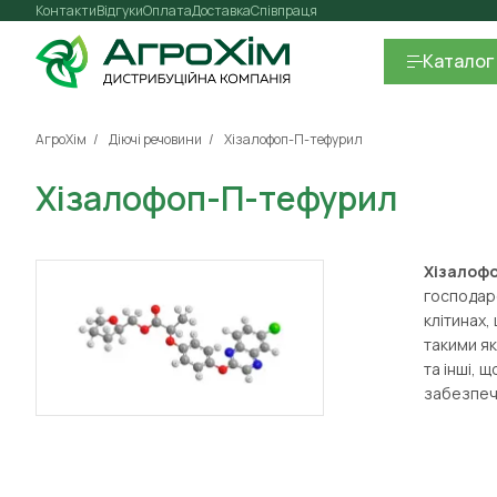
Контакти
Відгуки
Оплата
Доставка
Співпраця
Каталог
АгроХім
Діючі речовини
Хізалофоп-П-тефурил
Хізалофоп-П-тефурил
Хізалоф
господарс
клітинах,
такими як
та інші, 
забезпеч