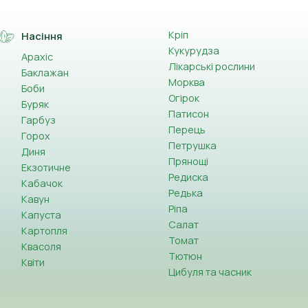
Кріп
Насіння
Кукурудза
Арахіс
Лікарські рослини
Баклажан
Морква
Боби
Огірок
Буряк
Патисон
Гарбуз
Перець
Горох
Петрушка
Диня
Прянощі
Екзотичне
Редиска
Кабачок
Редька
Кавун
Ріпа
Капуста
Салат
Картопля
Томат
Квасоля
Тютюн
Квіти
Цибуля та часник