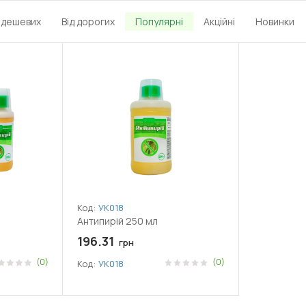
д дешевих
Від дорогих
Популярні
Акційні
Новинки
Код:
УК018
Антипирій 250 мл
196.31
грн
(0)
(0)
Код:
УК018