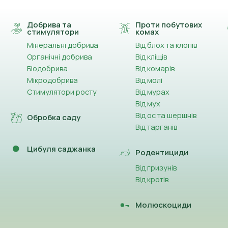
Добрива та
Проти побутових
стимулятори
комах
Мінеральні добрива
Від блох та клопів
Органічні добрива
Від кліщів
Біодобрива
Від комарів
Мікродобрива
Від молі
Стимулятори росту
Від мурах
Від мух
Від ос та шершнів
Обробка саду
Від тарганів
Цибуля саджанка
Родентициди
Від гризунів
Від кротів
Молюскоциди