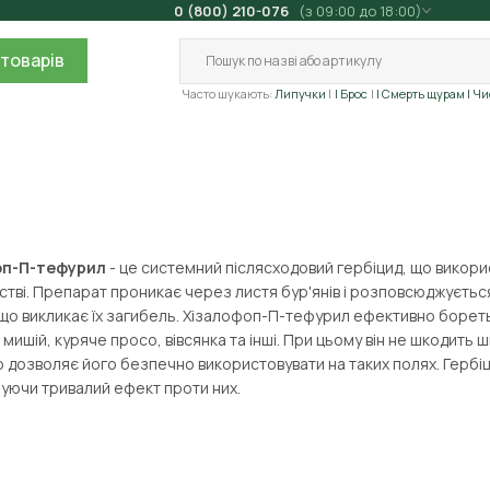
0 (800) 210-076
(з 09:00 до 18:00)
товарів
Часто шукають:
Липучки
| Брос
| Смерть щурам
| Ч
оп-П-тефурил
- це системний післясходовий гербіцид, що викори
тві. Препарат проникає через листя бур'янів і розповсюджується 
 що викликає їх загибель. Хізалофоп-П-тефурил ефективно борет
 мишій, куряче просо, вівсянка та інші. При цьому він не шкодить
що дозволяє його безпечно використовувати на таких полях. Гербіц
уючи тривалий ефект проти них.