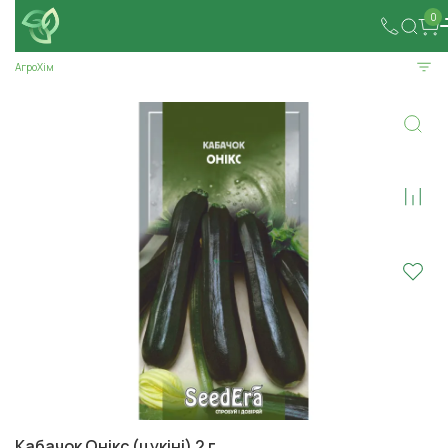
0
АгроХім
Кабачок Онікс (цукіні) 2 г