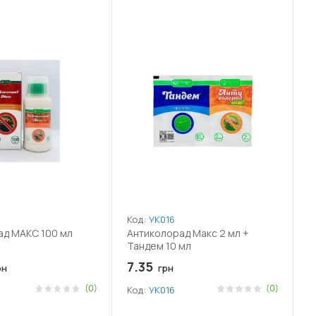
Код:
УК016
ад МАКС 100 мл
Антиколорад Макс 2 мл +
Тандем 10 мл
7.35
рн
грн
(0)
(0)
Код:
УК016