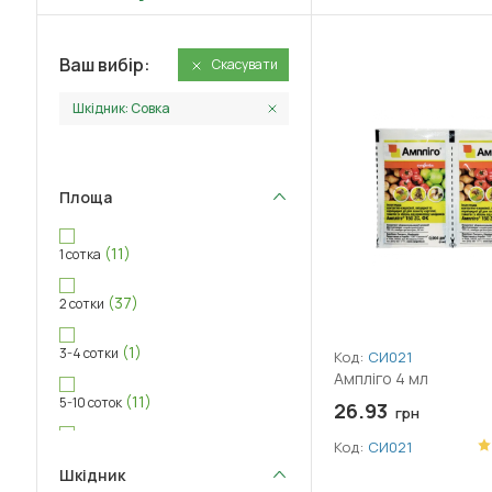
Ваш вибір:
Скасувати
Шкідник: Совка
Площа
(11)
1 сотка
(37)
2 сотки
(1)
3-4 сотки
Код:
СИ021
Ампліго 4 мл
(11)
5-10 соток
26.93
грн
Код:
СИ021
(6)
11-20 соток
Шкідник