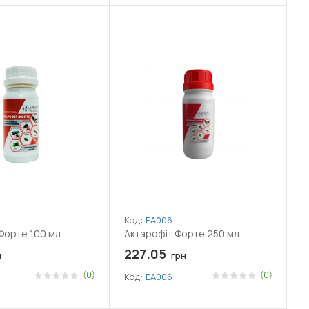
Код:
ЕА006
Форте 100 мл
Актарофіт Форте 250 мл
227.05
н
грн
(0)
(0)
Код:
ЕА006