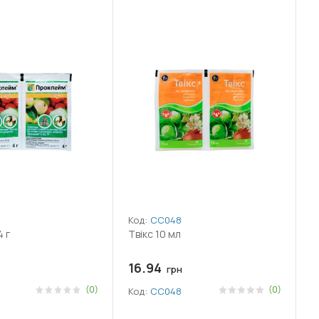
Код:
СС048
 г
Твікс 10 мл
16.94
грн
(0)
(0)
Код:
СС048