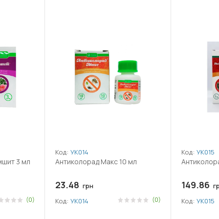
Код:
УК014
Код:
УК015
мшит 3 мл
Антиколорад Макс 10 мл
Антиколор
23.48
149.86
грн
г
(0)
(0)
Код:
УК014
Код:
УК015