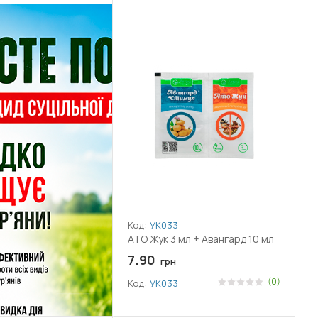
Код:
УК033
АТО Жук 3 мл + Авангард 10 мл
7.90
грн
(0)
Код:
УК033