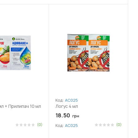
Код:
АС025
мл + Прилипач 10 мл
Логус 4 мл
18.50
грн
(0)
(0)
Код:
АС025