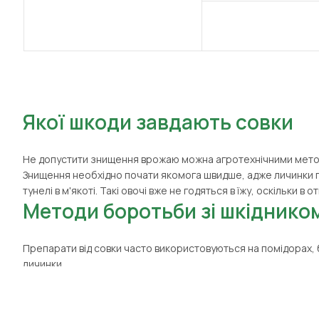
(2)
Шпинат
(60)
Яблуня
(10)
Ячмінь
Якої шкоди завдають совки
Не допустити знищення врожаю можна агротехнічними метода
Знищення необхідно почати якомога швидше, адже личинки пі
тунелі в м'якоті. Такі овочі вже не годяться в їжу, оскільки в
Методи боротьби зі шкіднико
Препарати від совки часто використовуються на помідорах,
личинки.
Найефективнішими є інсектициди груп піретроїдів, неонікот
хлорантраніліпролу, піріміфос-метилу,
дельтаметрину
тощо
Як застосовувати хімікати пр