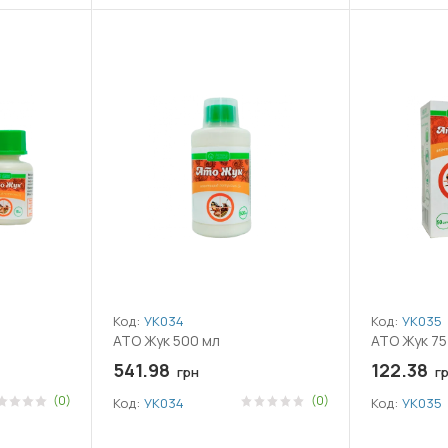
Код:
УК034
Код:
УК035
АТО Жук 500 мл
АТО Жук 75
541.98
122.38
грн
г
(0)
(0)
Код:
УК034
Код:
УК035