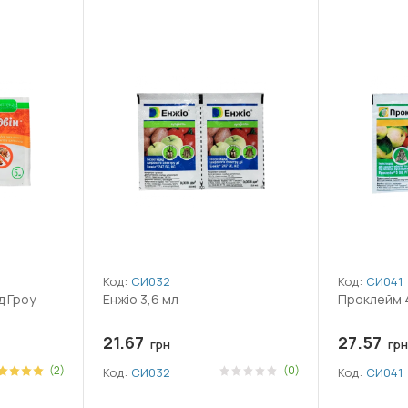
Код:
СИ032
Код:
СИ041
д Гроу
Енжіо 3,6 мл
Проклейм 4
21.67
27.57
грн
грн
(2)
(0)
Код:
СИ032
Код:
СИ041