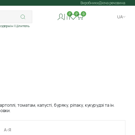
Виробники
Діюча речовина
0
0
0
UA
ходермін
| Цілитель
оплі, томатам, капусті, буряку, ріпаку, кукурудзі та ін.
совки.
А-Я