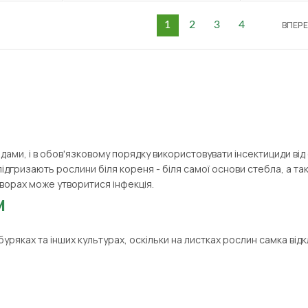
ВПЕР
1
2
3
4
ми, і в обов'язковому порядку використовувати інсектициди від 
дгризають рослини біля кореня - біля самої основи стебла, а та
 отворах може утворитися інфекція.
м
буряках
та інших культурах, оскільки на листках рослин самка відк
иноїдів і фосфорорганічних сполук з активними речовинами - ацет
.
оти совки