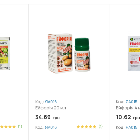
Код:
ЯА016
Код:
ЯА015
Ейфорія 20 мл
Ейфорія 4 
34.69
10.62
грн
грн
(1)
(1)
Код:
ЯА016
Код:
ЯА015