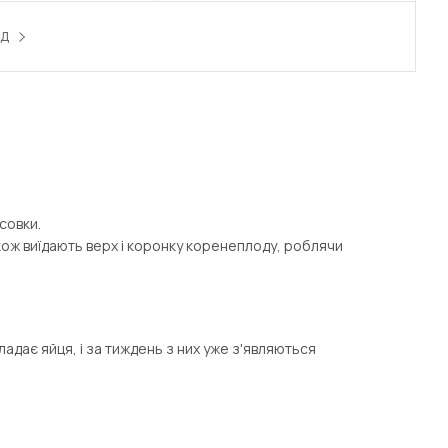
ЕД
совки.
кож виїдають верх і коронку коренеплоду, роблячи
ладає яйця, і за тиждень з них уже з'являються
аміприду і біфентрину, сульфоксафлору,