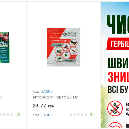
Код:
ЕА005
мл
Актарофіт Форте 20 мл
23.77
грн
(0)
(0)
Код:
ЕА005