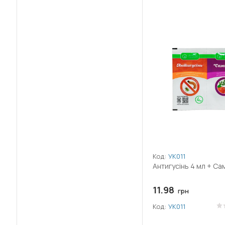
(2)
Сірка (S)
(20)
Огірок
(+25)
Щитоноска
(2)
Спіродиклофен
(4)
Патисон
(1)
Тау-флювалінат
(19)
Перець
(21)
Тіаклоприд
(44)
Персик
(12)
Тіаметоксам
(2)
Петрушка
(4)
Фіпроніл
(14)
Полуниця
(2)
Флонікамід
(11)
Пшениця
Код:
УК011
(1)
Флубендіамід
Антигусінь 4 мл + Са
(8)
Ріпак
(3)
Хлорантраніліпрол
11.98
грн
(3)
Редька
Код:
УК011
(5)
Хлорпірифос
(4)
Салат