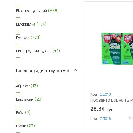
(14)
20+ соток
(+36)
Білан Капустяний
(+74)
Білокрилка
(+31)
Букарка
(+1)
Виноградний зудень
(+24)
Вогнівка
Інсектициди по культурі
(+15)
Гусениці совок
(13)
Абрикос
(+79)
Довгоносик
Код:
СБ018
(23)
Баклажан
Прованто Вернал 2 
(+33)
Дротяник
28.34
грн
(2)
Боби
(+17)
Казарка
Код:
СБ018
(27)
Буряк
(+22)
Капустянка