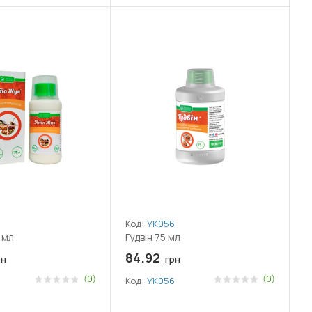
Код:
УК056
 мл
Гудвін 75 мл
84.92
рн
грн
(0)
(0)
Код:
УК056