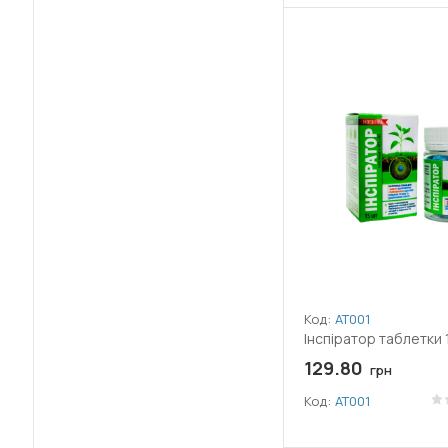
(2)
Залізо (Fe)
(8)
Кавун
(+37)
Пильщик
(6)
Імідаклоприд
(51)
Капуста
(+97)
Плодожерка
(22)
Клотіанідин
(47)
Картопля
(+145)
Попелиця
(1)
Крезоксим-метил
(20)
Квіти
(+80)
Совка
(1)
Люфенурон
(2)
Квасоля
(+114)
Трипси
(21)
Лямбда-цигалотрин
(2)
Коріандр
(+5)
Філоксера
(2)
Марганець (Mn)
(2)
Кріп
(+11)
Хлібна жужелиця
Код:
АТ001
(1)
Новалурон
(7)
Інспіратор таблетки 
Кукурудза
(+62)
Хрестоцвітна блішка
(1)
129.80
Пенконазол
грн
(16)
Малина
(+30)
Цикадка
Код:
АТ001
(1)
Пірідабен
(15)
Морква
(+67)
Щитівка