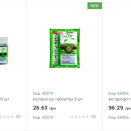
NEW
Код:
АТ073
Код:
ЕА004
15 шт
Інспіратор таблетки 3 шт
Актарофіт 
26.63
96.29
грн
гр
(0)
(0)
Код:
АТ073
Код:
ЕА004