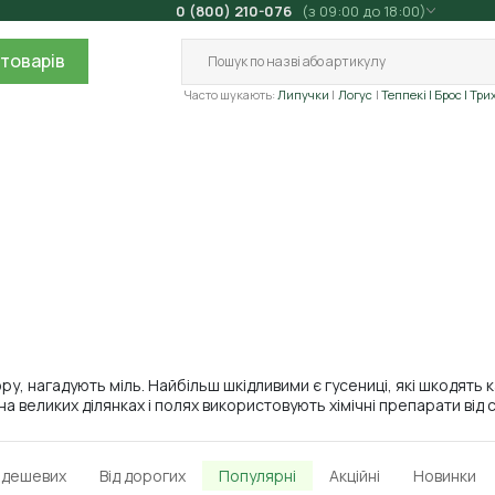
0 (800) 210-076
(з 09:00 до 18:00)
товарів
Часто шукають:
Липучки
Логус
Теппекі
| Брос
| Три
, нагадують міль. Найбільш шкідливими є гусениці, які шкодять карт
а великих ділянках і полях використовують хімічні препарати від 
д дешевих
Від дорогих
Популярні
Акційні
Новинки