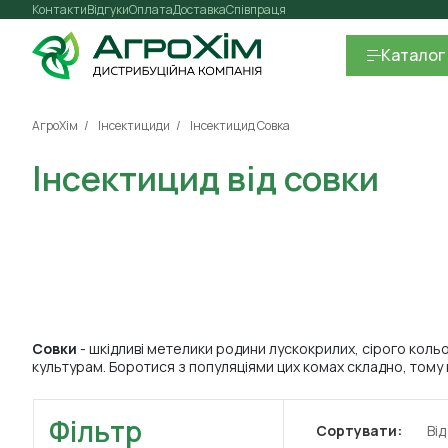
Контакти
Відгуки
Оплата
Доставка
Співпраця
Каталог
АгроХім
Інсектициди
Інсектицид Совка
Інсектицид від совки
Совки
- шкідливі метелики родини лускокрилих, сірого кольору
культурам. Боротися з популяціями цих комах складно, тому н
Фільтр
Сортувати:
Ві