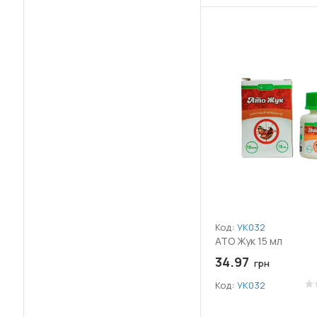
(2)
Цинк (Zn)
(24)
Слива
(6)
Циперметрин
(14)
Смородина
(1)
Ципродиніл
(11)
Соняшник
(1)
Ціантраніліпрол
(6)
Соя
(2)
Азот (N)
(46)
Томат
(2)
Фосфор (P)
(14)
Хвойні
(2)
Хміль
Код:
УК032
АТО Жук 15 мл
(11)
Цибуля
34.97
грн
(9)
Часник
Код:
УК032
(41)
Черешня