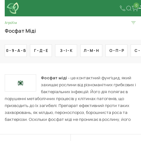
0
АгроХім
Фосфат Міді
0 - 9 -
А -
Б
Г -
Д -
Е
З -
І -
К
Л -
М -
Н
О -
П -
Р
С -
Фосфат міді
- це контактний фунгіцид, який
захищає рослини від різноманітних грибкових і
бактеріальних інфекцій. Його дія полягає в
порушенні метаболічних процесів у клітинах патогенів, що
призводить до їх загибелі. Препарат ефективний проти таких
захворювань, як мілдью, пероноспороз, борошниста роса та
бактеріози. Оскільки фосфат міді не проникає в рослину, його
ефективність обмежується тільки обробленими поверхнями. Він
застосовується на культурах, таких як виноград, овочеві,
садовізабезпечуючи надійний захист від хвороб протягом