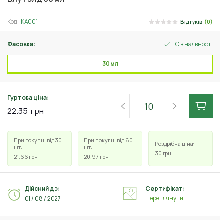
Код:
КА001
Відгуків
(0)
Фасовка:
Є в наявності
30 мл
Гуртова ціна:
22.35
грн
При покупці від 30
При покупці від 60
Роздрібна ціна:
шт:
шт:
30
грн
21.66
грн
20.97
грн
Дійсний до:
Сертифікат:
Переглянути
01 / 08 / 2027