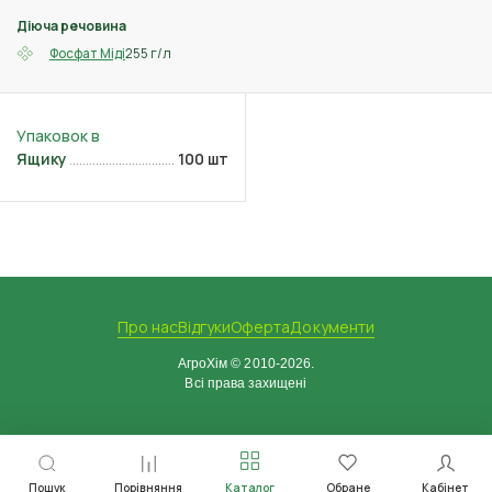
Діюча речовина
255 г/л
Фосфат Міді
Ящику
100 шт
Про нас
Відгуки
Оферта
Документи
АгроХім © 2010-2026.
Всі права захищені
Пошук
Порівняння
Каталог
Обране
Кабінет