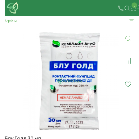
0
АгроХім
Блу Голд 30 мл