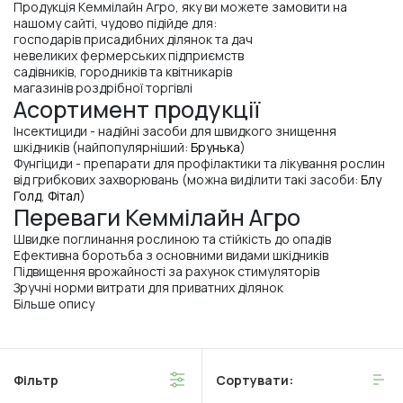
Продукція Кеммілайн Агро, яку ви можете замовити на
нашому сайті, чудово підійде для:
господарів присадибних ділянок та дач
невеликих фермерських підприємств
садівників, городників та квітникарів
магазинів роздрібної торгівлі
Асортимент продукції
Інсектициди - надійні засоби для швидкого знищення
шкідників (найпопулярніший:
Брунька
)
Фунгіциди - препарати для профілактики та лікування рослин
від грибкових захворювань (можна виділити такі засоби:
Блу
Голд
,
Фітал
)
Переваги Кеммілайн Агро
Швидке поглинання рослиною та стійкість до опадів
Ефективна боротьба з основними видами шкідників
Підвищення врожайності за рахунок стимуляторів
Зручні норми витрати для приватних ділянок
Більше опису
Фільтр
Сортувати: