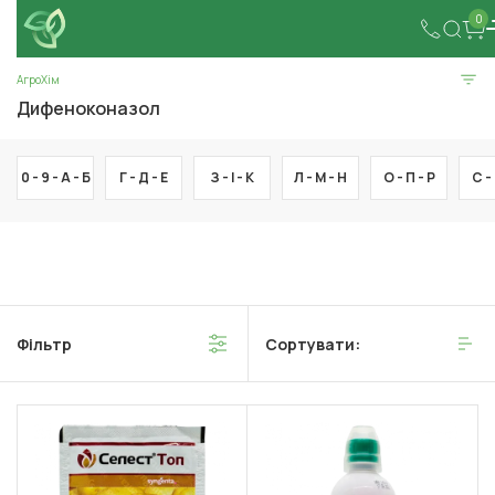
0
АгроХім
Дифеноконазол
0 - 9 -
А -
Б
Г -
Д -
Е
З -
І -
К
Л -
М -
Н
О -
П -
Р
С -
Фільтр
Сортувати: