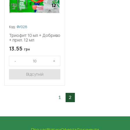
Код:
ФУ028
Триофит 10 мл + Добриво
+ прил. 12 мл
13.55
грн
Відсутній
1
2
Про нас
Відгуки
Оферта
Документи