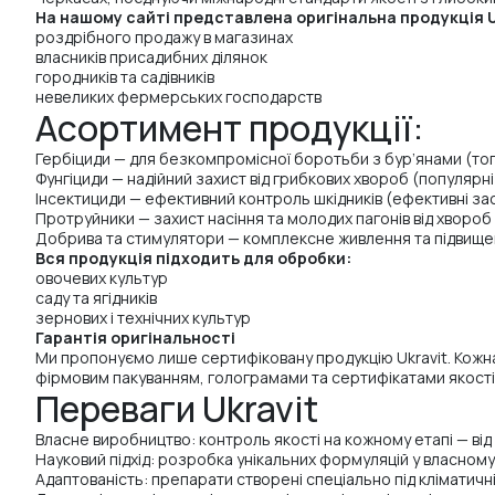
На нашому сайті представлена оригінальна продукція Uk
роздрібного продажу в магазинах
власників присадибних ділянок
городників та садівників
невеликих фермерських господарств
Асортимент продукції:
Гербіциди — для безкомпромісної боротьби з бур’янами (то
Фунгіциди — надійний захист від грибкових хвороб (популярні
Інсектициди — ефективний контроль шкідників (ефективні за
Протруйники — захист насіння та молодих пагонів від хвороб 
Добрива та стимулятори — комплексне живлення та підвищен
Вся продукція підходить для обробки:
овочевих культур
саду та ягідників
зернових і технічних культур
Гарантія оригінальності
Ми пропонуємо лише сертифіковану продукцію Ukravit. Кожна
фірмовим пакуванням, голограмами та сертифікатами якості
Переваги Ukravit
Власне виробництво: контроль якості на кожному етапі — від
Науковий підхід: розробка унікальних формуляцій у власному 
Адаптованість: препарати створені спеціально під кліматичні