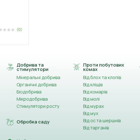
(0)
Добрива та
Проти побутових
стимулятори
комах
Мінеральні добрива
Від блох та клопів
Органічні добрива
Від кліщів
Біодобрива
Від комарів
Мікродобрива
Від молі
Стимулятори росту
Від мурах
Від мух
Від ос та шершнів
Обробка саду
Від тарганів