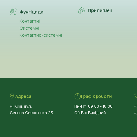
Прилипачі
Фунгіциди
Контактні
Системні
Контактно-системні
Адреса
Графік роботи
м. Київ, вул.
Пн-Пт: 09:00 - 18:00
+
Євгена Сверстюка 23
Сб-Вс: Вихідний
+