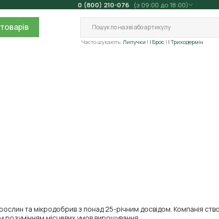
0 (800) 210-076
(з 09:00 до 18:00)
товарів
Часто шукають:
Липучки
| Брос
| Триходермін
рослин та мікродобрив з понад 25-річним досвідом. Компанія ств
им розумінням місцевих умов вирощування.