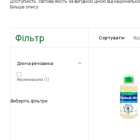
Доступність: світова якість за вигідною ціною від національн
Більше опису
Фільтр
Сортувати:
Ві
Діюча речовина
(1)
Рослинна олія
Виберіть фільтри