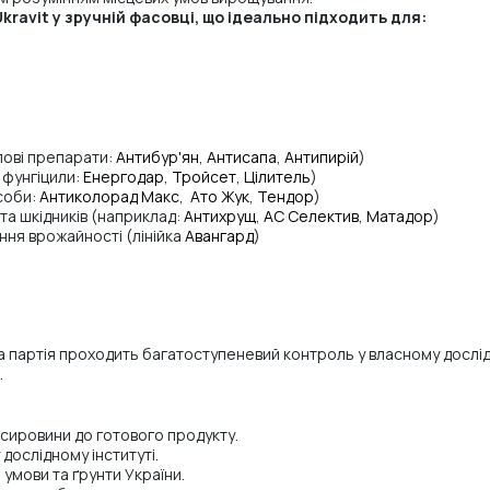
ravit у зручній фасовці, що ідеально підходить для:
пові препарати:
Антибур'ян
,
Антисапа
,
Антипирій
)
 фунгіцили:
Енергодар
,
Тройсет
,
Цілитель
)
соби:
Антиколорад Макс
,
Ато Жук
,
Тендор
)
та шкідників (наприклад:
Антихрущ
,
АС Селектив
,
Матадор
)
ня врожайності (лінійка
Авангард
)
 партія проходить багатоступеневий контроль у власному дослідн
.
 сировини до готового продукту.
дослідному інституті.
 умови та ґрунти України.