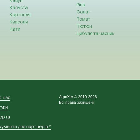
Кавун
Ріпа
Капуста
Салат
Картопля
Томат
Квасоля
Тютюн
Квіти
Цибуля та часник
о нас
АгроХім © 2010-2026.
Всі права захищені
гуки
ерта
ументи для партнерів *