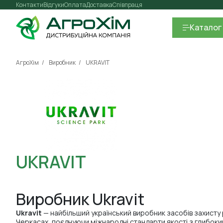
Контакти
Відгуки
Оплата
Доставка
Співпраця
Каталог
АгроХім
Виробник
UKRAVIT
UKRAVIT
Виробник Ukravit
Ukravit
— найбільший український виробник засобів захисту 
Черкасах, поєднуючи міжнародні стандарти якості з глибок