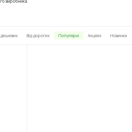
ого виробника.
д дешевих
Від дорогих
Популярні
Акційні
Новинки