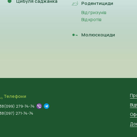
Цибуля саджанка
Родентициди
Від гризунів
Від кротів
Молюскоциди
Пр
Телефони
Від
38(099) 279-74-74
38(097) 271-74-74
Оф
Док