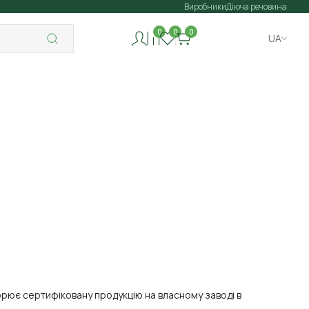
Виробники
Діюча речовина
0
0
0
UA
орює сертифіковану продукцію на власному заводі в