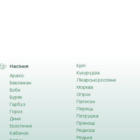
Кріп
Насіння
Кукурудза
Арахіс
Лікарські рослини
Баклажан
Морква
Боби
Огірок
Буряк
Патисон
Гарбуз
Перець
Горох
Петрушка
Диня
Прянощі
Екзотичне
Редиска
Кабачок
Редька