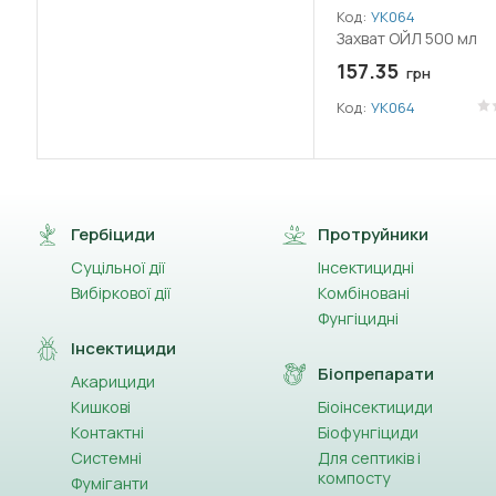
Код:
УК064
Захват ОЙЛ 500 мл
157.35
грн
Код:
УК064
Гербіциди
Протруйники
Суцільної дії
Інсектицидні
Вибіркової дії
Комбіновані
Фунгіцидні
Інсектициди
Біопрепарати
Акарициди
Кишкові
Біоінсектициди
Контактні
Біофунгіциди
Системні
Для септиків і
компосту
Фуміганти