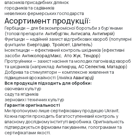
власників присадибних ділянок
городників та садівників
невеликих фермерських господарств
Асортимент продукції:
Гербіциди — для безкомпромісної боротьби з бур’янами
(топові препарати:
Антибур'ян
,
Антисапа
,
Антипирій
)
Фунгіциди — надійний захист від грибкових хвороб (популярні
фунгіцили:
Енергодар
,
Тройсет
,
Цілитель
)
Інсектициди — ефективний контроль шкідників (ефективні
засоби:
Антиколорад Макс
,
Ато Жук
,
Тендор
)
Протруйники — захист насіння та молодих пагонів від хвороб
та шкідників (наприклад:
Антихрущ
,
АС Селектив
,
Матадор
)
Добрива та стимулятори — комплексне живлення та
підвищення врожайності (лінійка
Авангард
)
Вся продукція підходить для обробки:
овочевих культур
саду та ягідників
зернових і технічних культур
Гарантія оригінальності
Ми пропонуємо лише сертифіковану продукцію Ukravit.
Кожна партія проходить багатоступеневий контроль у
власному дослідному інституті виробника. Оригінальність
підтверджується фірмовим пакуванням, голограмами та
сертифікатами якості.