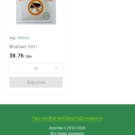
Код:
УК040
Вітабайт 100 г
38.76
грн
Відсутній
Про нас
Відгуки
Оферта
Документи
АгроХім © 2010-2026.
Всі права захищені