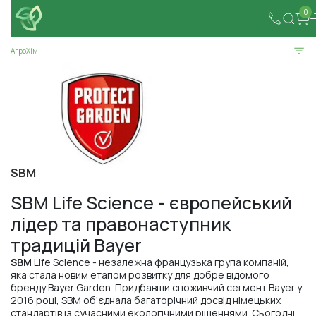
0
АгроХім
SBM
SBM Life Science - європейський
лідер та правонаступник
традицій Bayer
SBM
Life Science - незалежна французька група компаній,
яка стала новим етапом розвитку для добре відомого
бренду Bayer Garden. Придбавши споживчий сегмент Bayer у
2016 році, SBM об’єднала багаторічний досвід німецьких
стандартів із сучасними екологічними рішеннями. Сьогодні