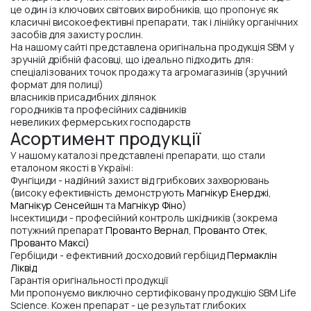
це один із ключових світових виробників, що пропонує як
класичні високоефективні препарати, так і лінійку органічних
засобів для захисту рослин.
На нашому сайті представлена оригінальна продукція SBM у
зручній дрібній фасовці, що ідеально підходить для:
спеціалізованих точок продажу та агромагазинів (зручний
формат для полиці)
власників присадибних ділянок
городників та професійних садівників
невеликих фермерських господарств
Асортимент продукції
У нашому каталозі представлені препарати, що стали
еталоном якості в Україні:
Фунгіциди - надійний захист від грибкових захворювань
(високу ефективність демонструють
Магнікур Енерджі
,
Магнікур Сенсейшн
та
Магнікур Фіно
)
Інсектициди - професійний контроль шкідників (зокрема
потужний препарат
Прованто Вернал
,
Прованто Отек
,
Прованто Максі)
Гербіциди - ефективний досходовий гербіцид
Пермаклін
Ліквід
Гарантія оригінальності продукції
Ми пропонуємо виключно сертифіковану продукцію SBM Life
Science. Кожен препарат - це результат глибоких