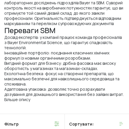
лабораторних досліджень підрозділів Bayer та SBM. Суворий
контроль якості на виробничих потужностях гарантує, що ви
отримуєте той самий дієвий склад, до якого звикли
професіонали. Оригінальність підтверджується відповідним
маркуванням та переліком супровождуючих документів
Переваги SBM
Досвід експертів: у компанії працює команда професіоналів
з Bayer Environmental Science, що гарантує спадковість
технологій.
Інноваційне портфоліо: поєднання класичних хімічних
формул із новими органічними розробками.
Вигідний формат для бізнесу: дрібна фасовка має високу
оборотність у магазинах та магазинах-складах.
Екологічна безпека: фокус на створенні препаратів, що
максимально безпечні для навколишнього середовища та
споживача.
Адаптована упаковка: дозволяє точно розрахувати
дозування для домашнього використання без зайвих витрат.
Більше опису
Фільтр
Сортувати: