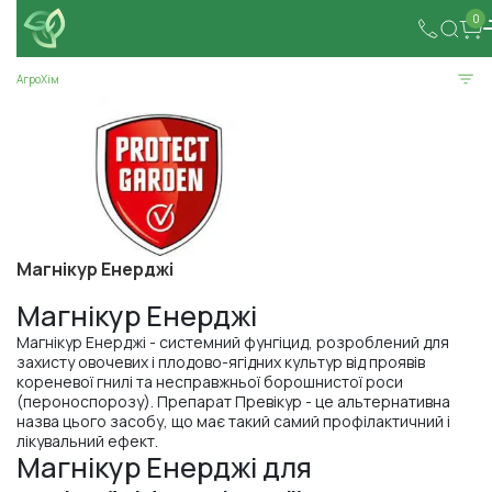
0
АгроХім
Магнікур Енерджі
Магнікур Енерджі
Магнікур Енерджі - системний фунгіцид, розроблений для
захисту овочевих і плодово-ягідних культур від проявів
кореневої гнилі та несправжньої борошнистої роси
(пероноспорозу). Препарат Превікур - це альтернативна
назва цього засобу, що має такий самий профілактичний і
лікувальний ефект.
Магнікур Енерджі для