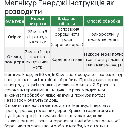
Магнікур Енерджі інструкція як
розводити
Норма
Шкідливі
Культура
Спосіб обробки
витрати
об'єкти
Несправжня
25 мл на 5
борошниста
Полив рослин у
Огірки
літрів води
роса
період вегетації
на сотку
(пероноспороз)
3 мл на 1 літр
Підкореневий полив
Огірки,
води на
Коренева гниль
після посіву насіння
помідори
квадратний
і висадки розсади
метр
Магнікур Енерджі 60 мл, 500 мл застосовується залежно від
площ посадок, які потрібно обробити. Превікур для перцю,
винограду, огірків та інших рослин вноситься 2-3 рази за
сезон з інтервалами 10-14 днів. Не рекомендується
виконувати обробку, якщо на вулиці похмура погода і
незабаром очікується дощ.
Є позитивний досвід застосування Магнікур Енерджі для
троянд, розсади, хвойних дерев. Краще використовувати
фунгіцид у профілактичних цілях, не чекаючи, коли
з'являться перші ознаки кореневої гнилі або несправжньої
борошнистої роси. Після роботи необхідно очистити