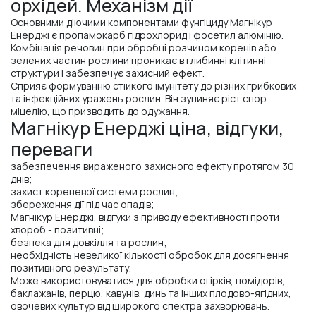
орхідей. Механізм дії
Основними діючими компонентами фунгіциду Магнікур
Енерджі є пропамокарб гідрохлорид і фосетил алюмінію.
Комбінація речовин при обробці розчином коренів або
зелених частин рослини проникає в глибинні клітинні
структури і забезпечує захисний ефект.
Сприяє формуванню стійкого імунітету до різних грибкових
та інфекційних уражень рослин. Він зупиняє ріст спор
міцелію, що призводить до одужання.
Магнікур Енерджі ціна, відгуки,
переваги
забезпечення вираженого захисного ефекту протягом 30
днів;
захист кореневої системи рослин;
збереження дії під час опадів;
Магнікур Енерджі, відгуки з приводу ефективності проти
хвороб - позитивні;
безпека для довкілля та рослин;
необхідність невеликої кількості обробок для досягнення
позитивного результату.
Може використовуватися для обробки огірків, помідорів,
баклажанів, перцю, кавунів, динь та інших плодово-ягідних,
овочевих культур від широкого спектра захворювань.