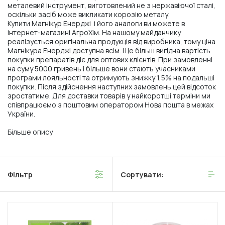
металевий інструмент, виготовлений не з нержавіючої сталі,
оскільки засіб може викликати корозію металу.
Купити Магнікур Енерджі і його аналоги ви можете в
інтернет-магазині АгроХім. На нашому майданчику
реалізується оригінальна продукція від виробника, тому ціна
Магнікура Енерджі доступна всім. Ще більш вигідна вартість
покупки препаратів діє для оптових клієнтів. При замовленні
на суму 5000 гривень і більше вони стають учасниками
програми лояльності та отримують знижку 1,5% на подальші
покупки. Після здійснення наступних замовлень цей відсоток
зростатиме. Для доставки товарів у найкоротші терміни ми
співпрацюємо з поштовим оператором Нова пошта в межах
України.
Більше опису
Фільтр
Сортувати: