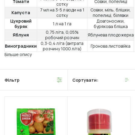
Томати
Совки, попелиці
сотку
7 мл на 3-5 л води на 1
Совки, міль, блішки,
Капуста
сотку
попелиці, білявки
Цукровий
Довгоносики,
1 л на 1 га
буряк
бурякова блішка
0,75 л/га, 0,05%
Яблуня
Яблунева плодожерка
робочий розчин
0,3-0,4 л/га (витрата
Виноградники
Гронова листовійка
розчину 1000 л/га)
Більше опису
Фільтр
Сортувати: