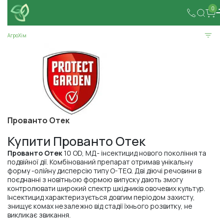
0
АгроХім
Прованто Отек
Купити Прованто Отек
Прованто Отек
10 OD, МД- інсектицид нового покоління та
подвійної дії. Комбінований препарат отримав унікальну
форму -олійну дисперсію типу O-TEQ. Дві діючі речовини в
поєднанні з новітньою формою випуску дають змогу
контролювати широкий спектр шкідників овочевих культур.
Інсектицид характеризується довгим періодом захисту,
знищує комах незалежно від стадії їхнього розвитку, не
викликає звикання.