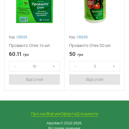
Код:
СБ025
Код:
СБ026
Прованто Отек 14 мл
Прованто Отек 50 мл
60.11
50
грн
грн
Відсутній
Відсутній
Про нас
Відгуки
Оферта
Документи
АгроХім © 2010-2026.
Всі права захищені