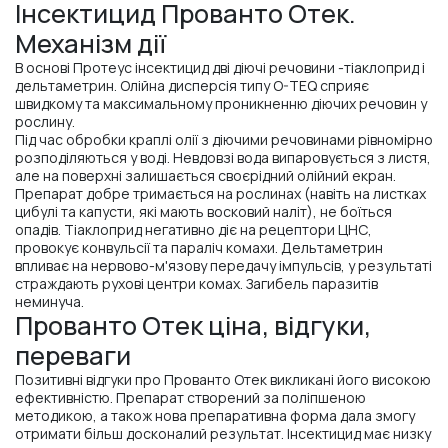
Інсектицид Прованто Отек.
Механізм дії
В основі Протеус інсектицид дві діючі речовини -тіаклоприд і
дельтаметрин. Олійна дисперсія типу O-TEQ сприяє
швидкому та максимальному проникненню діючих речовин у
рослину.
Під час обробки краплі олії з діючими речовинами рівномірно
розподіляються у воді. Невдовзі вода випаровується з листя,
але на поверхні залишається своєрідний олійний екран.
Препарат добре тримається на рослинах (навіть на листках
цибулі та капусти, які мають восковий наліт), не боїться
опадів. Тіаклоприд негативно діє на рецептори ЦНС,
провокує конвульсії та параліч комахи. Дельтаметрин
впливає на нервово-м'язову передачу імпульсів, у результаті
страждають рухові центри комах. Загибель паразитів
неминуча.
Прованто Отек ціна, відгуки,
переваги
Позитивні відгуки про Прованто Отек викликані його високою
ефективністю. Препарат створений за поліпшеною
методикою, а також нова препаративна форма дала змогу
отримати більш досконалий результат. Інсектицид має низку