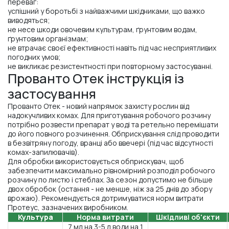
переваг:
успішний у боротьбі з найважчими шкідниками, що важко
виводяться;
не несе шкоди овочевим культурам, ґрунтовим водам,
ґрунтовим організмам;
не втрачає своєї ефективності навіть під час несприятливих
погодних умов;
не викликає резистентності при повторному застосуванні.
Прованто Отек інструкція із
застосування
Прованто Отек - новий напрямок захисту рослин від
надокучливих комах. Для приготування робочого розчину
потрібно розвести препарат у воді та ретельно перемішати
до його повного розчинення. Обприскування слід проводити
в безвітряну погоду, вранці або ввечері (під час відсутності
комах-запилювачів).
Для обробки використовується обприскувач, щоб
забезпечити максимально рівномірний розподіл робочого
розчину по листю і стеблах. За сезон допустимо не більше
двох обробок (остання - не менше, ніж за 25 днів до збору
врожаю). Рекомендується дотримуватися норм витрати
Протеус, зазначених виробником.
Культура
Норма витрати
Шкідливі об'єкти
7 мл на 3-5 л води на 1