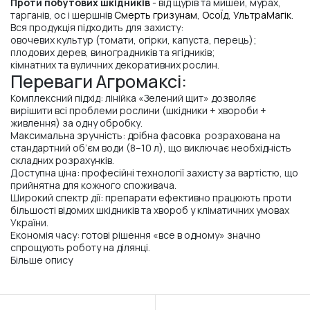
Проти побутових шкідників
- від щурів та мишей, мурах,
тарганів, ос і шершнів
Смерть гризунам
,
ОсоЇд
,
УльтраМагік
.
Вся продукція підходить для захисту:
овочевих культур (томати, огірки, капуста, перець);
плодових дерев, виноградників та ягідників;
кімнатних та вуличних декоративних рослин.
Переваги Агромаксі:
Комплексний підхід: лінійка «Зелений щит» дозволяє
вирішити всі проблеми рослини (шкідники + хвороби +
живлення) за одну обробку.
Максимальна зручність: дрібна фасовка розрахована на
стандартний об’єм води (8–10 л), що виключає необхідність
складних розрахунків.
Доступна ціна: професійні технології захисту за вартістю, що
прийнятна для кожного споживача.
Широкий спектр дії: препарати ефективно працюють проти
більшості відомих шкідників та хвороб у кліматичних умовах
України.
Економія часу: готові рішення «все в одному» значно
спрощують роботу на ділянці.
Більше опису