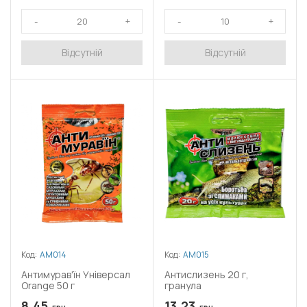
Відсутній
Відсутній
Код:
АМ014
Код:
АМ015
Антимурав'їн Універсал
Антислизень 20 г,
Orange 50 г
гранула
8.45
13.23