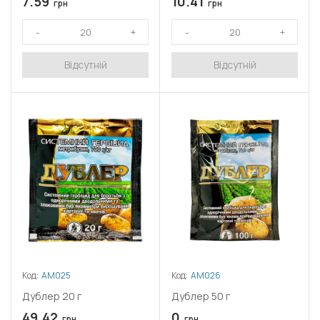
7.59
10.41
грн
грн
Відсутній
Відсутній
Код:
АМ025
Код:
АМ026
Дублер 20 г
Дублер 50 г
49.42
0
грн
грн