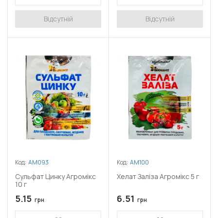
Відсутній
Відсутній
Код:
АМ093
Код:
АМ100
Сульфат Цинку Агромікс
Хелат Заліза Агромікс 5 г
10 г
5.15
6.51
грн
грн