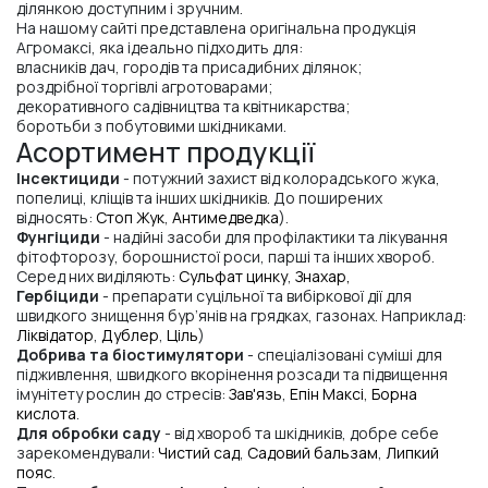
ділянкою доступним і зручним.
На нашому сайті представлена оригінальна продукція
Агромаксі, яка ідеально підходить для:
власників дач, городів та присадибних ділянок;
роздрібної торгівлі агротоварами;
декоративного садівництва та квітникарства;
боротьби з побутовими шкідниками.
Асортимент продукції
Інсектициди
- потужний захист від колорадського жука,
попелиці, кліщів та інших шкідників. До поширених
відносять:
Стоп Жук
,
Антимедведка
).
Фунгіциди
- надійні засоби для профілактики та лікування
фітофторозу, борошнистої роси, парші та інших хвороб.
Серед них виділяють:
Сульфат цинку
,
Знахар,
Гербіциди
- препарати суцільної та вибіркової дії для
швидкого знищення бур’янів на грядках, газонах. Наприклад:
Ліквідатор
,
Дублер
,
Ціль
)
Добрива та біостимулятори
- спеціалізовані суміші для
підживлення, швидкого вкорінення розсади та підвищення
імунітету рослин до стресів:
Зав'язь
,
Епін Максі
,
Борна
кислота
.
Для обробки саду
-
від хвороб та шкідників, добре себе
зарекомендували:
Чистий сад
,
Садовий бальзам
,
Липкий
пояс
.