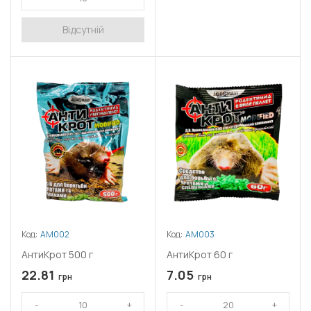
Відсутній
Код:
АМ002
Код:
АМ003
АнтиКрот 500 г
АнтиКрот 60 г
22.81
7.05
грн
грн