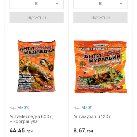
Відсутній
Відсутній
Код:
АМ010
Код:
АМ011
АнтиМедведка 600 г,
Антимурав'їн 120 г
мікрогранула
44.45
8.67
грн
грн