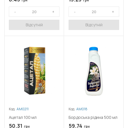
грн
грн
Відсутній
Відсутній
Код:
АМ0211
Код:
АМ018
Ацетал 100 мл
Бордоська рідина 500 мл
50.31
59.74
грн
грн