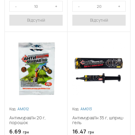
Відсутній
Відсутній
Код:
АМ012
Код:
АМ013
Антимурав'їн 20 г,
Антимурав'їн 35 г, шприц-
порошок
гель
6.69
16.47
грн
грн