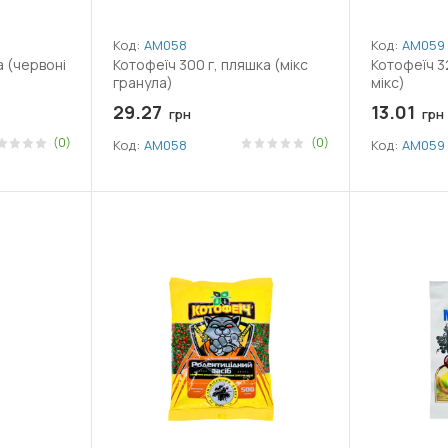
Код:
АМ058
Код:
АМ059
а (червоні
Котофеїч 300 г, пляшка (мікс
Котофеїч 3
гранула)
мікс)
29.27
13.01
грн
грн
(0)
(0)
Код:
АМ058
Код:
АМ059