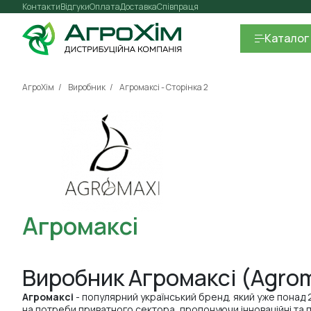
Контакти
Відгуки
Оплата
Доставка
Співпраця
Каталог
АгроХім
Виробник
Агромаксі - Сторінка 2
Агромаксі
Виробник Агромаксі (Agro
Агромаксі
- популярний український бренд, який уже понад 
на потреби приватного сектора, пропонуючи інноваційні та 