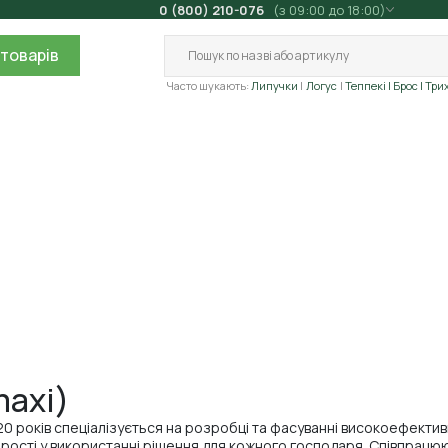
0 (800) 210-076
(з 09:00 до 18:00)
товарів
Часто шукають:
Липучки
Логус
Теппекі
| Брос
| Три
maxi)
20 років спеціалізується на розробці та фасуванні високоефектив
прості у використанні рішення для кожного господаря. Співпрацю