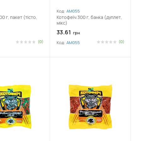
Код:
АМ055
0 г, пакет (тісто,
Котофеїч 300 г, банка (дуплет,
мікс)
33.61
грн
(0)
(0)
Код:
АМ055