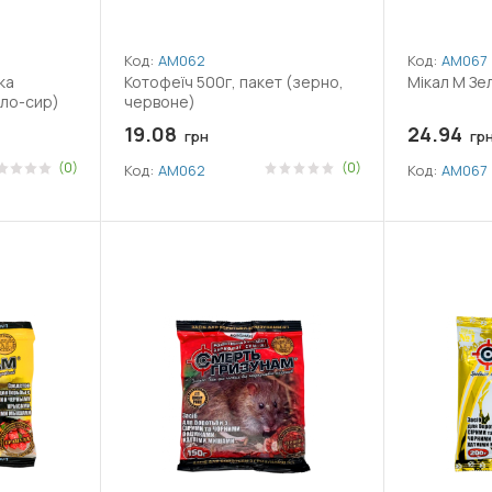
Код:
АМ062
Код:
АМ067
ка
Котофеїч 500г, пакет (зерно,
Мікал М Зе
сло-сир)
червоне)
19.08
24.94
грн
гр
(0)
(0)
Код:
АМ062
Код:
АМ067