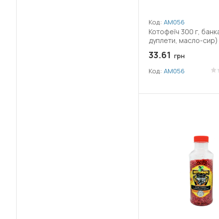
(1)
Трикозен
Код:
АМ056
Котофеїч 300 г, банк
(6)
дуплети, масло-сир)
Фіпроніл
33.61
грн
(1)
Фолпет
Код:
АМ056
(1)
Фосетіл алюмінію
(1)
Хлормекват-хлорид
(1)
Хлорокись міді
(5)
Хлорпірифос