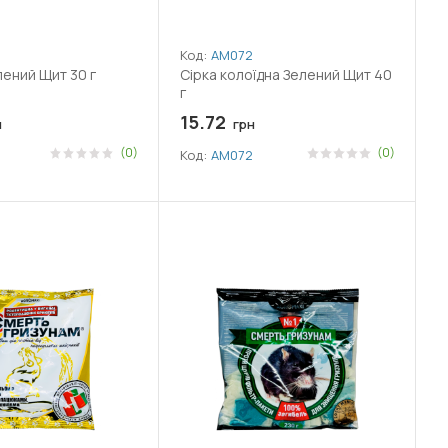
Код:
АМ072
лений Щит 30 г
Сірка колоїдна Зелений Щит 40
г
15.72
н
грн
(0)
(0)
Код:
АМ072