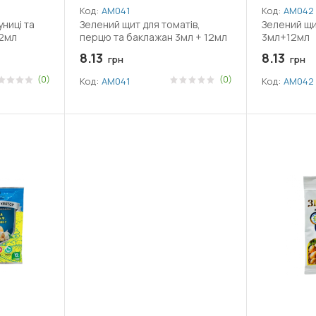
Код:
АМ041
Код:
АМ042
ниці та
Зелений щит для томатів,
Зелений щи
 3мл+12мл
перцю та баклажан 3мл + 12мл
3мл+12мл
8.13
8.13
грн
грн
(0)
(0)
Код:
АМ041
Код:
АМ042