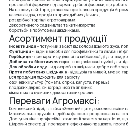
професійні формули під формат дрібної фасовки, що робить 
На нашому сайті представлена оригінальна продукція Агромак
власників дач, городів та присадибних ділянок;
роздрібної торгівлі агротоварами;
декоративного садівництва та квітникарства;
боротьби з побутовими шкідниками.
Асортимент продукції
Інсектициди
- потужний захист від колорадського жука, поп
Фунгіциди
- надійні засоби для профілактики та лікування 
Гербіциди
- препарати суцільної та вибіркової дії для швид
Добрива та біостимулятори
- спеціалізовані суміші для п
Для обробки саду
-
від хвороб та шкідників, добре себе з
Проти побутових шкідників
- від щурів та мишей, мурах, та
Вся продукція підходить для захисту:
овочевих культур (томати, огірки, капуста, перець);
плодових дерев, виноградників та ягідників;
кімнатних та вуличних декоративних рослин.
Переваги Агромаксі:
Комплексний підхід: лінійка «Зелений щит» дозволяє вирішит
Максимальна зручність: дрібна фасовка розрахована на стан
Доступна ціна: професійні технології захисту за вартістю, 
Широкий спектр дії: препарати ефективно працюють проти біл