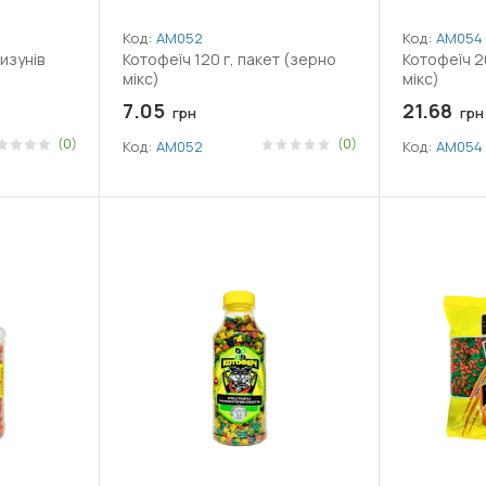
Код:
АМ052
Код:
АМ054
изунів
Котофеїч 120 г, пакет (зерно
Котофеїч 20
мікс)
мікс)
7.05
21.68
грн
грн
(0)
(0)
Код:
АМ052
Код:
АМ054