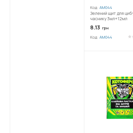
(1)
Гідроксикоричні кислоти
Код:
АМ044
Зелений щит для цибу
(4)
Гліфосат ізопропіламінної солі
часнику 3мл+12мл
8.13
грн
(3)
Гліфосат калійної солі
Код:
АМ044
(1)
Дифеноконазол
(1)
Залізо (Fe)
(9)
Імідаклоприд
(1)
Кальцію гідроксид (Вапно)
(1)
Клопіралід
(3)
Клотіанідин
(17)
Лямбда-цигалотрин