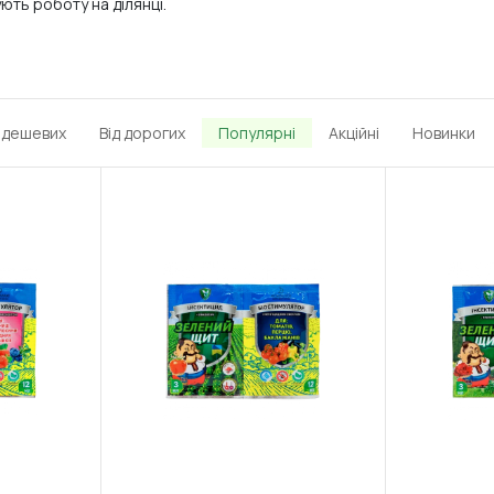
ють роботу на ділянці.
д дешевих
Від дорогих
Популярні
Акційні
Новинки