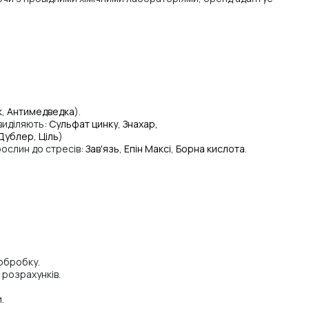
к
,
Антимедведка
).
 виділяють:
Сульфат цинку
,
Знахар,
Дублер
,
Ціль
)
рослин до стресів:
Зав'язь
,
Епін Максі
,
Борна кислота
.
 обробку.
 розрахунків.
.