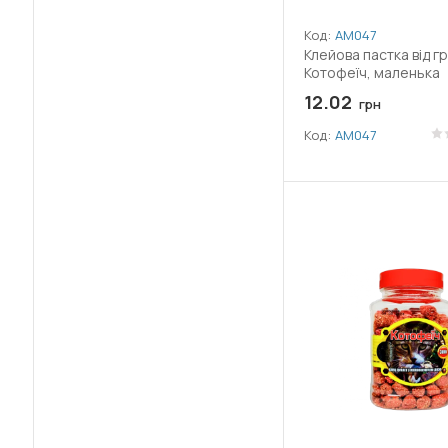
(1)
Манкоцеб
Код:
АМ047
Клейова пастка від гр
(2)
Метальдегід
Котофеїч, маленька
12.02
грн
(3)
Метрибузин
Код:
АМ047
Натрієва сіль гіберелінової кислоти
(3)
(4)
Перметрин
(2)
Піпероніл-бутоксид
(2)
Сірка (S)
(1)
Сульфат міді
(4)
Тетраметрин
(15)
Тіаметоксам