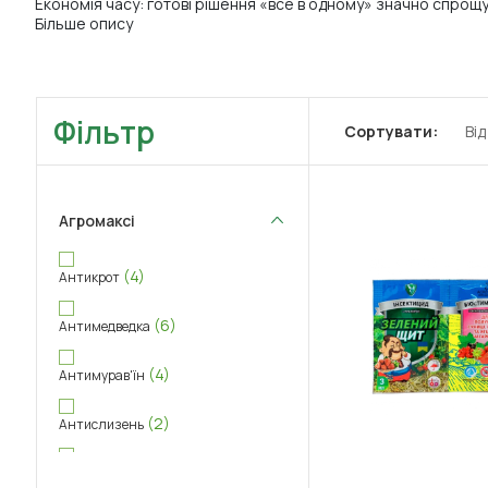
Економія часу: готові рішення «все в одному» значно спрощу
Більше опису
Фільтр
Сортувати:
Ві
Агромаксі
(4)
Антикрот
(6)
Антимедведка
(4)
Антимурав'їн
(2)
Антислизень
(1)
Гумат