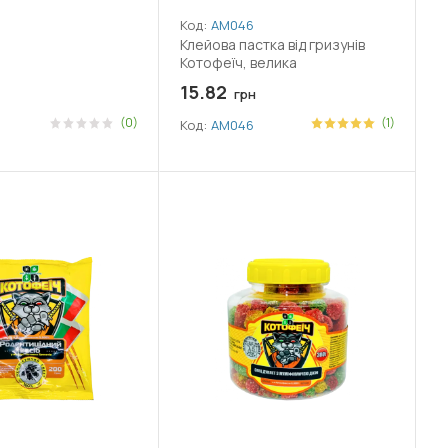
Код:
АМ046
Клейова пастка від гризунів
Котофеїч, велика
15.82
грн
(0)
(1)
Код:
АМ046