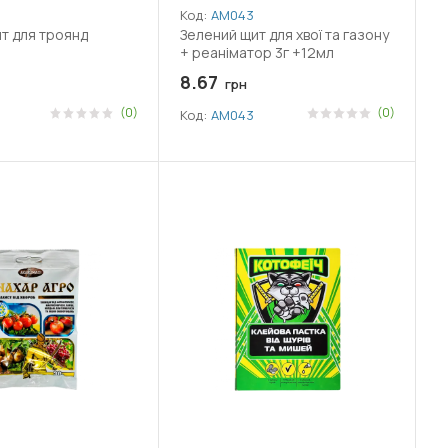
Код:
АМ043
т для троянд
Зелений щит для хвої та газону
+ реаніматор 3г +12мл
8.67
грн
(0)
(0)
Код:
АМ043