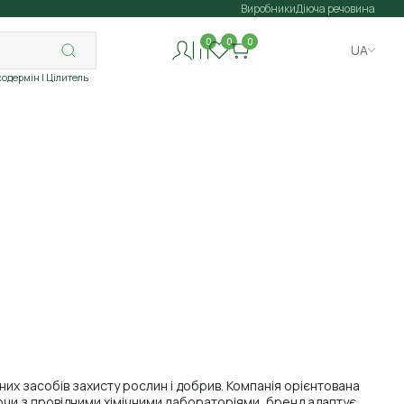
Виробники
Діюча речовина
0
0
0
UA
ходермін
| Цілитель
них засобів захисту рослин і добрив. Компанія орієнтована
ючи з провідними хімічними лабораторіями, бренд адаптує