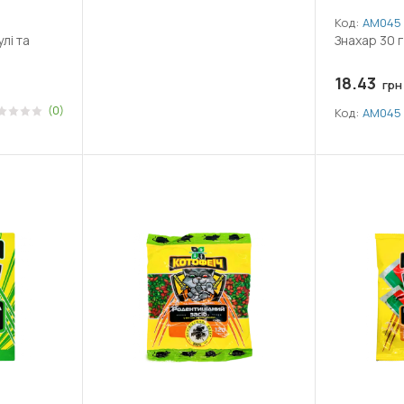
Код:
АМ045
лі та
Знахар 30 г
18.43
грн
(0)
Код:
АМ045