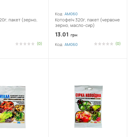
Код:
АМ060
20г, пакет (зерно,
Котофеїч 320г, пакет (червоне
зерно, масло-сир)
13.01
грн
(0)
(0)
Код:
АМ060