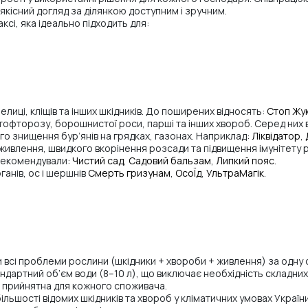
якісний догляд за ділянкою доступним і зручним.
сі, яка ідеально підходить для:
елиці, кліщів та інших шкідників. До поширених відносять:
Стоп Жу
фітофторозу, борошнистої роси, парші та інших хвороб. Серед них
кого знищення бур’янів на грядках, газонах. Наприклад:
Ліквідатор
,
ідживлення, швидкого вкорінення розсади та підвищення імунітету 
арекомендували:
Чистий сад
,
Садовий бальзам
,
Липкий пояс
.
рганів, ос і шершнів
Смерть гризунам
,
ОсоЇд
,
УльтраМагік
.
и всі проблеми рослини (шкідники + хвороби + живлення) за одну
дартний об’єм води (8–10 л), що виключає необхідність складних
що прийнятна для кожного споживача.
ьшості відомих шкідників та хвороб у кліматичних умовах України