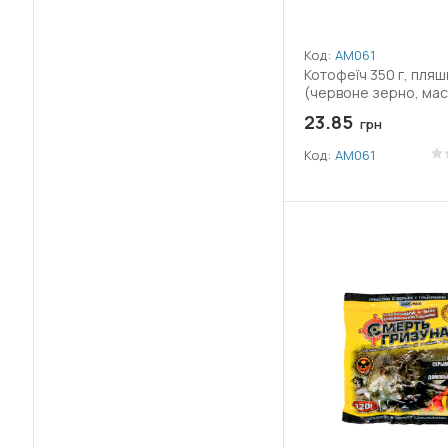
Код:
АМ061
Котофеїч 350 г, пляш
(червоне зерно, ма
23.85
грн
Код:
АМ061