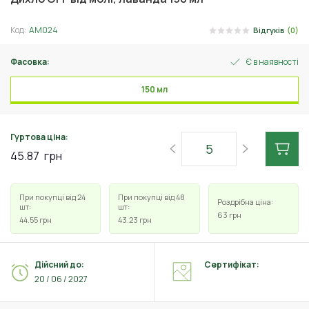
Код:
АМ024
Відгуків
(0)
Фасовка:
Є в наявності
150 мл
Гуртова ціна:
45.87
грн
При покупці від 24
При покупці від 48
Роздрібна ціна:
шт:
шт:
63
грн
44.55
грн
43.23
грн
Дійсний до:
Сертифікат:
20 / 06 / 2027