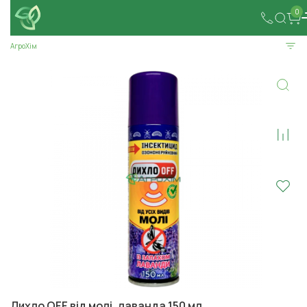
0
АгроХім
Дихло OFF від молі, лаванда 150 мл