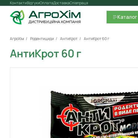
Контакти
Відгуки
Оплата
Доставка
Співпраця
Каталог
АгроХім
Родентициди
АнтиКрот
АнтиКрот 60 г
АнтиКрот 60 г