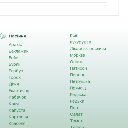
Кріп
Насіння
Кукурудза
Арахіс
Лікарські рослини
Баклажан
Морква
Боби
Огірок
Буряк
Патисон
Гарбуз
Перець
Горох
Петрушка
Диня
Прянощі
Екзотичне
Редиска
Кабачок
Редька
Кавун
Ріпа
Капуста
Салат
Картопля
Томат
Квасоля
Тютюн