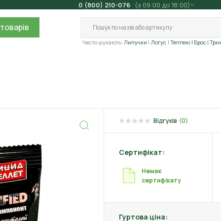
0 (800) 210-076
(з 09:00 до 18:00)
товарів
Часто шукають:
Липучки
Логус
Теппекі
| Брос
| Три
Відгуків
(0)
Сертифікат:
Немає
сертифікату
Гуртова ціна: