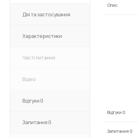
Опис
Дія та застосування
Характеристики
Часті питання
Відео
Відгуки
0
Відгуки
0
Запитання
0
Запитання
0