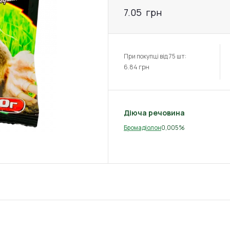
7.05
грн
При покупці від 75 шт:
6.84
грн
Діюча речовина
0,005%
Бромадіолон