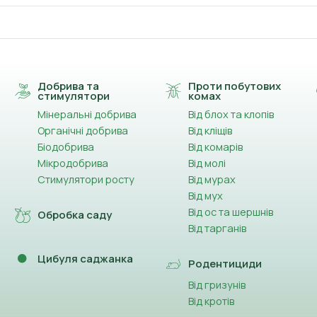
Добрива та
Проти побутових
стимулятори
комах
Мінеральні добрива
Від блох та клопів
Органічні добрива
Від кліщів
Біодобрива
Від комарів
Мікродобрива
Від молі
Стимулятори росту
Від мурах
Від мух
Від ос та шершнів
Обробка саду
Від тарганів
Цибуля саджанка
Родентициди
Від гризунів
Від кротів