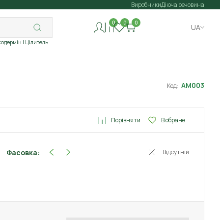
Виробники
Діюча речовина
0
0
0
UA
ходермін
| Цілитель
АМ003
Код:
Порівняти
В обране
Фасовка:
Відсутній
5 шт