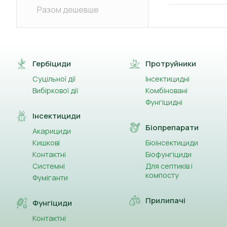
Разом дешевше
Гербіциди
Протруйники
Суцільної дії
Інсектицидні
Вибіркової дії
Комбіновані
Фунгіцидні
Інсектициди
Біопрепарати
Акарициди
Кишкові
Біоінсектициди
Контактні
Біофунгіциди
Системні
Для септиків і
компосту
Фуміганти
Прилипачі
Фунгіциди
Контактні