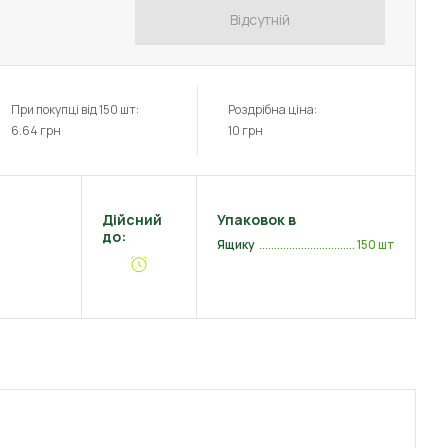
Відсутній
При покупці від 150 шт:
Роздрібна ціна:
6.64
грн
10
грн
Дійсний
Упаковок в
до:
Ящику
150 шт