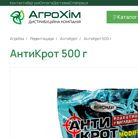
Контакти
Відгуки
Оплата
Доставка
Співпраця
Каталог
АгроХім
Родентициди
АнтиКрот
АнтиКрот 500 г
АнтиКрот 500 г