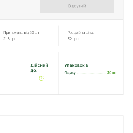
Відсутній
При покупці від 60 шт:
Роздрібна ціна:
21.8
грн
32
грн
Дійсний
Упаковок в
до:
Ящику
30 шт