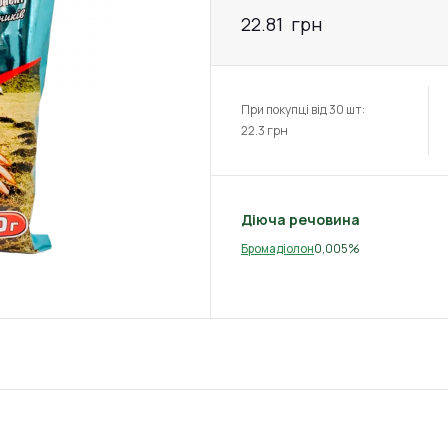
22.81
грн
При покупці від 30 шт:
22.3
грн
Діюча речовина
0,005%
Бромадіолон