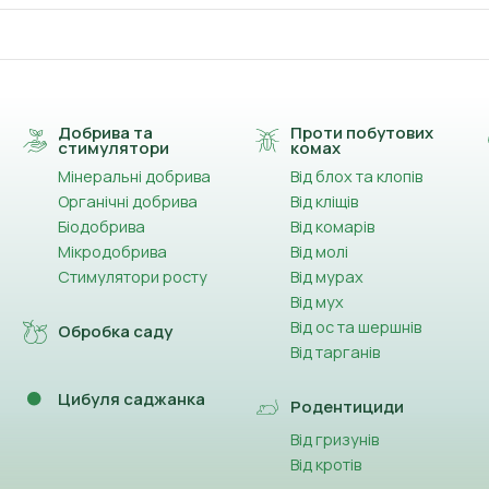
Добрива та
Проти побутових
стимулятори
комах
Мінеральні добрива
Від блох та клопів
Органічні добрива
Від кліщів
Біодобрива
Від комарів
Мікродобрива
Від молі
Стимулятори росту
Від мурах
Від мух
Від ос та шершнів
Обробка саду
Від тарганів
Цибуля саджанка
Родентициди
Від гризунів
Від кротів