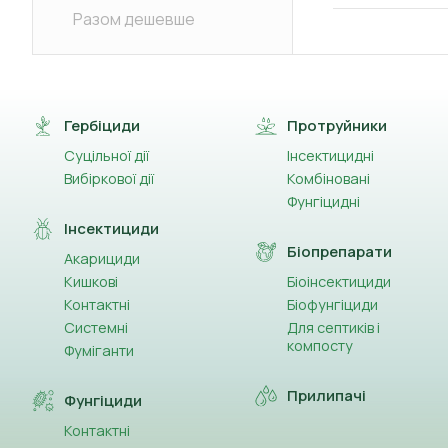
Разом дешевше
Гербіциди
Протруйники
Суцільної дії
Інсектицидні
Вибіркової дії
Комбіновані
Фунгіцидні
Інсектициди
Біопрепарати
Акарициди
Кишкові
Біоінсектициди
Контактні
Біофунгіциди
Системні
Для септиків і
компосту
Фуміганти
Прилипачі
Фунгіциди
Контактні