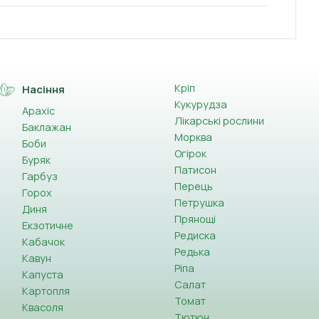
Кріп
Насіння
Кукурудза
Арахіс
Лікарські рослини
Баклажан
Морква
Боби
Огірок
Буряк
Патисон
Гарбуз
Перець
Горох
Петрушка
Диня
Прянощі
Екзотичне
Редиска
Кабачок
Редька
Кавун
Ріпа
Капуста
Салат
Картопля
Томат
Квасоля
Тютюн