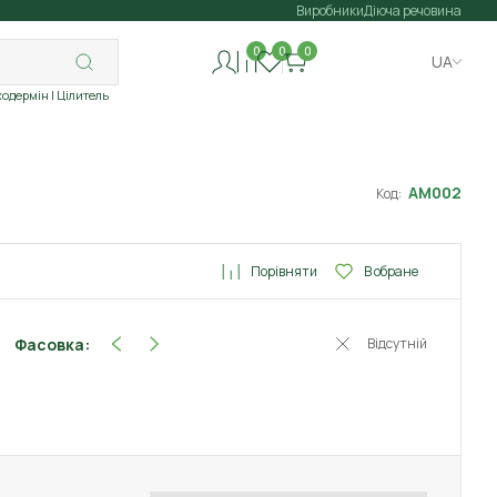
Виробники
Діюча речовина
0
0
0
UA
ходермін
| Цілитель
АМ002
Код:
Порівняти
В обране
Фасовка:
Відсутній
5 шт