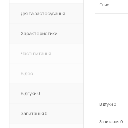
Опис
Дія та застосування
Характеристики
Часті питання
Відео
Відгуки
0
Відгуки
0
Запитання
0
Запитання
0