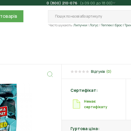
0 (800) 210-076
(з 09:00 до 18:00)
товарів
Часто шукають:
Липучки
Логус
Теппекі
| Брос
| Три
Відгуків
(0)
Сертифікат:
Немає
сертифікату
Гуртова ціна: