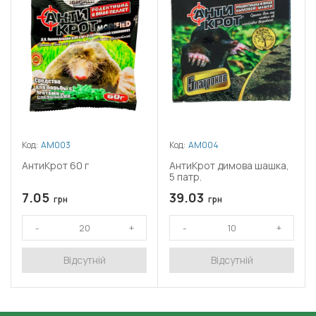
Код:
АМ003
Код:
АМ004
АнтиКрот 60 г
АнтиКрот димова шашка,
5 патр.
7.05
39.03
грн
грн
Відсутній
Відсутній