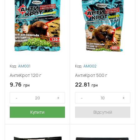
Код:
АМ001
Код:
АМ002
АнтиКрот 120 г
АнтиКрот 500 г
9.76
22.81
грн
грн
Купити
Відсутній