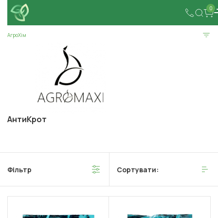
0
АгроХім
АнтиКрот
Фільтр
Сортувати: