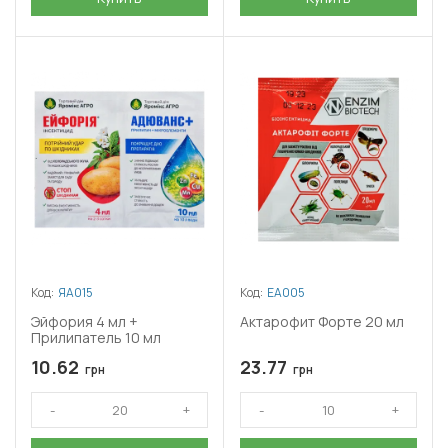
Код:
ЯА015
Код:
ЕА005
Эйфория 4 мл +
Актарофит Форте 20 мл
Прилипатель 10 мл
10.62
23.77
грн
грн