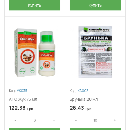
Купить
Купить
Код:
УК035
Код:
КА003
АТО Жук 75 мл
Брунька 20 мл
122.38
28.43
грн
грн