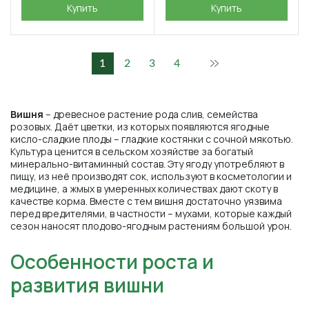
Купить
Купить
1
2
3
4
Вишня
– древесное растение рода слив, семейства
розовых. Даёт цветки, из которых появляются ягодные
кисло-сладкие плоды – гладкие костянки с сочной мякотью.
Культура ценится в сельском хозяйстве за богатый
минерально-витаминный состав. Эту ягоду употребляют в
пищу, из неё производят сок, используют в косметологии и
медицине, а жмых в умеренных количествах дают скоту в
качестве корма. Вместе с тем вишня достаточно уязвима
перед вредителями, в частности – мухами, которые каждый
сезон наносят плодово-ягодным растениям большой урон.
Особенности роста и
развития вишни