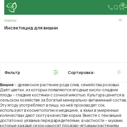
0
АгроХим
Инсектицид для вишни
Фильтр
Сортировка:
Вишня
– древесное растение рода слив, семейства розовых.
Даёт цветки, из которых появляются ягодные кисло-сладкие
плоды – гладкие костянки с сочной мякотью. Культура ценится в
сельском хозяйстве за богатый минерально-витаминный состав.
Эту ягоду употребляют в пищу, из неё производят сок,
используют в косметологии и медицине, а жмых в умеренных
количествах дают скоту в качестве корма. Вместе с тем вишня
достаточно уязвима перед вредителями, в частности – мухами,
которые каждый сезон наносят плодово-ягодным растениям