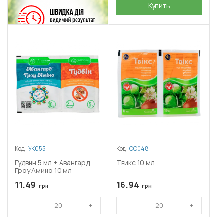
Купить
Код:
УК055
Код:
СС048
Гудвин 5 мл + Авангард
Твикс 10 мл
Гроу Амино 10 мл
11.49
16.94
грн
грн