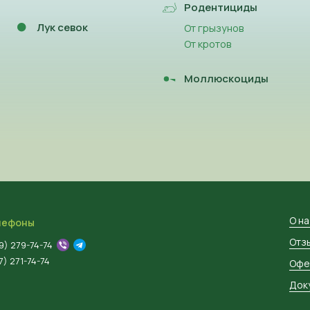
Родентициды
Лук севок
От грызунов
От кротов
Моллюскоциды
О н
лефоны
Отз
9) 279-74-74
) 271-74-74
Офе
Док