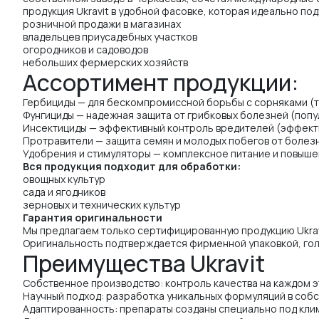
продукция Ukravit в удобной фасовке, которая идеально под
розничной продажи в магазинах
владельцев приусадебных участков
огородников и садоводов
небольших фермерских хозяйств
Ассортимент продукции:
Гербициды — для бескомпромиссной борьбы с сорняками (
Фунгициды — надежная защита от грибковых болезней (поп
Инсектициды — эффективный контроль вредителей (эффект
Протравители — защита семян и молодых побегов от болез
Удобрения и стимуляторы — комплексное питание и повыш
Вся продукция подходит для обработки:
овощных культур
сада и ягодников
зерновых и технических культур
Гарантия оригинальности
Мы предлагаем только сертифицированную продукцию Ukrav
Оригинальность подтверждается фирменной упаковкой, гол
Преимущества Ukravit
Собственное производство: контроль качества на каждом эт
Научный подход: разработка уникальных формуляций в соб
Адаптированность: препараты созданы специально под клим