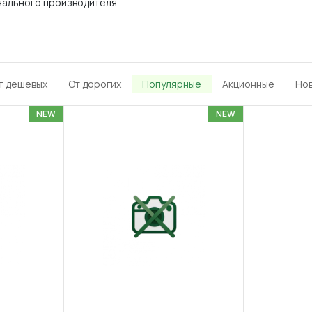
нального производителя.
т дешевых
От дорогих
Популярные
Акционные
Но
NEW
NEW