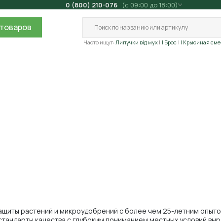
0 (800) 210-076
(с 09:00 до 18:00)
товаров
Часто ищут:
Липучки від мух
| Брос
| Крысиная сме
ащиты растений и микроудобрений с более чем 25-летним опыт
стандарты качества с глубоким пониманием местных условий вы