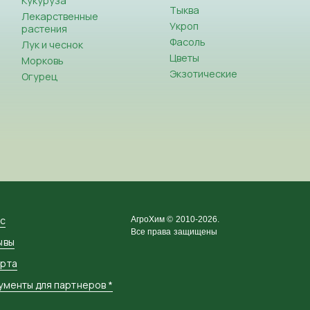
Кукуруза
Тыква
Лекарственные
Укроп
растения
Фасоль
Лук и чеснок
Цветы
Морковь
Экзотические
Огурец
ас
АгроХим © 2010-2026.
Все права защищены
ывы
рта
ументы для партнеров *