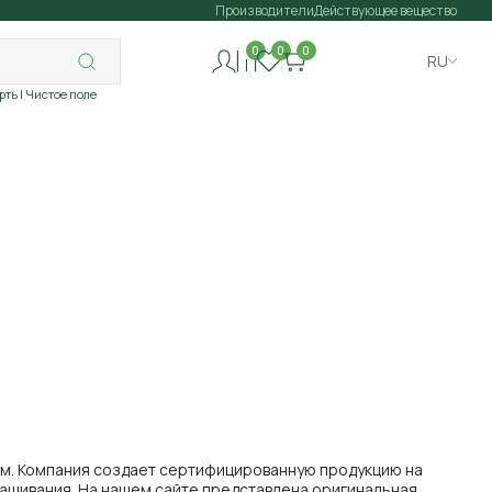
Производители
Действующее вещество
0
0
0
RU
рть
| Чистое поле
ом. Компания создает сертифицированную продукцию на
ращивания. На нашем сайте представлена оригинальная