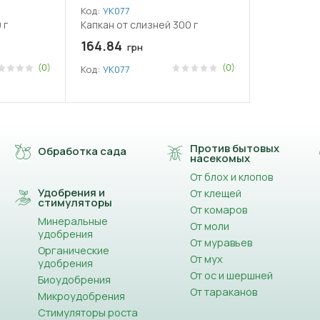
Код:
УК077
 г
Капкан от слизней 300 г
164.84
грн
(0)
(0)
Код:
УК077
Против бытовых
Обработка сада
насекомых
От блох и клопов
Удобрения и
От клещей
стимуляторы
От комаров
Минеральные
От моли
удобрения
От муравьев
Органические
От мух
удобрения
От ос и шершней
Биоудобрения
От тараканов
Микроудобрения
Стимуляторы роста