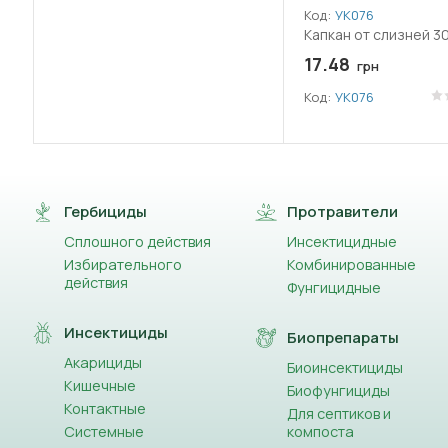
Код:
УК076
Капкан от слизней 30
17.48
грн
Код:
УК076
Гербициды
Протравители
Сплошного действия
Инсектицидные
Избирательного
Комбинированные
действия
Фунгицидные
Инсектициды
Биопрепараты
Акарициды
Биоинсектициды
Кишечные
Биофунгициды
Контактные
Для септиков и
Системные
компоста