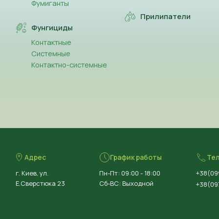
Фумиганты
Прилипатели
Фунгициды
Контактные
Системные
Контактно-системные
Адрес
График работы
Те
г. Киев, ул.
Пн-Пт: 09:00 - 18:00
+38(09
Е.Сверстюка 23
Сб-ВС: Выходной
+38(097