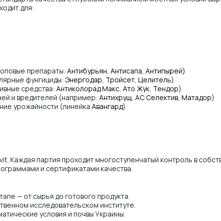
ходит для:
топовые препараты:
Антибурьян
,
Антисапа
,
Антипырей)
улярные фунгициды:
Энергодар
,
Тройсет
,
Целитель
)
ивные средства:
Антиколорад Макс,
Ато Жук
,
Тендор
)
ней и вредителей (например:
Антихрущ
,
АС Селектив
,
Матадор
)
ение урожайности (линейка
Авангард
)
it. Каждая партия проходит многоступенчатый контроль в собс
ограммами и сертификатами качества.
апе — от сырья до готового продукта.
ственном исследовательском институте.
атические условия и почвы Украины.