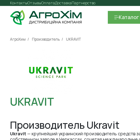
Контакты
Отзывы
Оплата
Доставка
Партнерство
Каталог
АгроХим
Производитель
UKRAVIT
UKRAVIT
Производитель Ukravit
Ukravit
— крупнейший украинский производитель средств з
собственном заводе в Черкассах, сочетая международные 