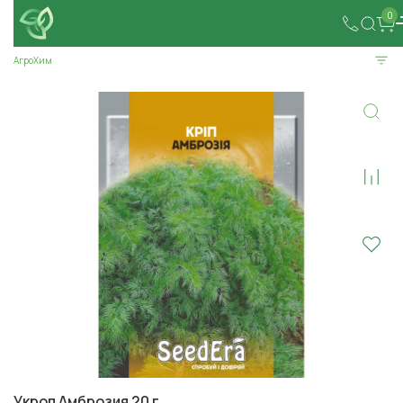
0
АгроХим
Укроп Амброзия 20 г