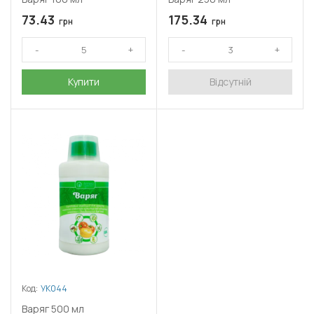
73.43
175.34
грн
грн
Купити
Відсутній
Код:
УК044
Варяг 500 мл