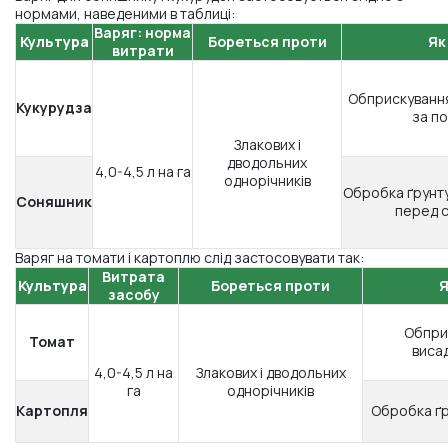
нормами, наведеними в таблиці:
Варяг:
норма
Культура
Бореться проти
Як
витрати
Обприскування
Кукурудза
за по
Злакових і
дводольних
4,0-4,5 л на га
однорічників
Обробка ґрунту 
Соняшник
перед 
Варяг на томати і картоплю слід застосовувати так:
Витрата
Культура
Бореться проти
Я
засобу
Обпри
Томат
виса
4,0-4,5 л на
Злакових і дводольних
га
однорічників
Картопля
Обробка ґр