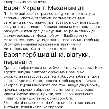
створених на основі лугів.
Варяг Укравіт. Механізм дії
Як тільки цей засіб потрапляє на бур'ян, він контактує з
пагонами, листям, стеблами і поглинається цими
вегетативними органами. Препарат розноситься з рухом
соку по всіх частинах небажаної рослини. Його компоненти
блокують життєві процеси бур'янів, зокрема стійких до
впливу гербіцидів гліфосатної групи. Виріб зупиняє
фотосинтез, порушує поділ клітин. Варто купити гербіцид
Варяг для знищення однорічників і пригнічення
життєдіяльності багаторічних дводольників.
Варяг гербіцид ціна, відгуки,
переваги
Препарат ефективно знищує бур'яни в саду і на городі. Його
вартість вигідна, а витрата економна. Правильне
використання засобу і своєчасна обробка забезпечують
хороший урожай. Серед переваг гербіциду відзначимо:
Контроль бур'янів широкого спектра. Знищує дику моркву,
грицики, щирицю, амброзію, паслін, портулак, спориш,
мишей, куряче просо, гірчаки, осот, сорго алеппське.
Тривалість дії - достатньо однієї обробки.
Економія фінансових коштів. Садівникові та городникові
вистачить коштів на кілька обробок.