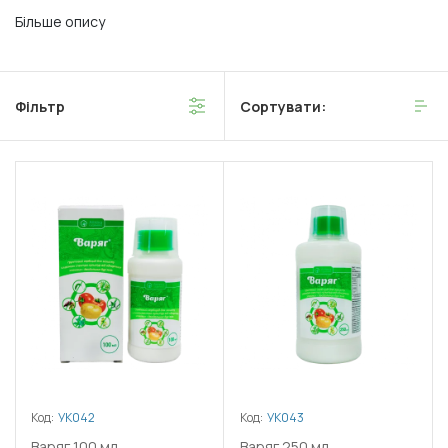
Більше опису
Фільтр
Сортувати:
Код:
УК042
Код:
УК043
Варяг 100 мл
Варяг 250 мл