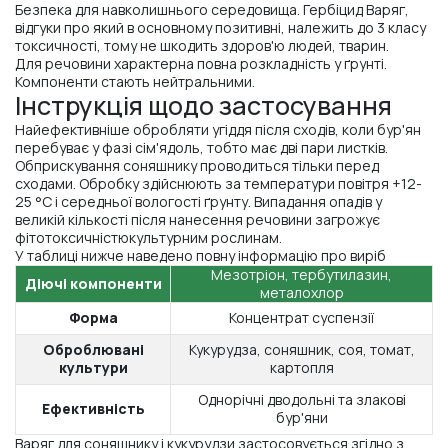
Безпека для навколишнього середовища. Гербіцид Варяг,
відгуки про який в основному позитивні, належить до 3 класу
токсичності, тому не шкодить здоров'ю людей, тварин.
Для речовини характерна повна розкладність у ґрунті.
Компоненти стають нейтральними.
Інструкція щодо застосування
Найефективніше обробляти угіддя після сходів, коли бур'ян
перебуває у фазі сім'ядоль, тобто має дві пари листків.
Обприскування соняшнику проводиться тільки перед
сходами. Обробку здійснюють за температури повітря +12-
25 °C і середньої вологості ґрунту. Випадання опадів у
великій кількості після нанесення речовини загрожує
фітотоксичністюкультурним рослинам.
У таблиці нижче наведено повну інформацію про виріб
Мезотріон, тербутилазин,
Діючі компоненти
металохлор
Форма
Концентрат суспензії
Оброблювані
Кукурудза, соняшник, соя, томат,
культури
картопля
Однорічні дводольні та злакові
Ефективність
бур'яни
Варяг для соняшнику і кукурудзи застосовується згідно з