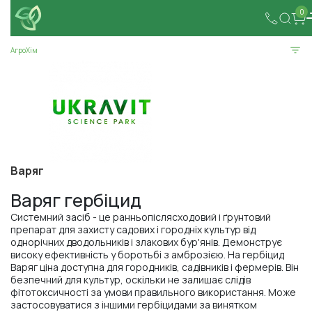
0
АгроХім
Варяг
Варяг гербіцид
Системний засіб - це ранньопіслясходовий і ґрунтовий
препарат для захисту садових і городніх культур від
однорічних дводольників і злакових бур'янів. Демонструє
високу ефективність у боротьбі з амброзією. На гербіцид
Варяг ціна доступна для городників, садівників і фермерів. Він
безпечний для культур, оскільки не залишає слідів
фітотоксичності за умови правильного використання. Може
застосовуватися з іншими гербіцидами за винятком