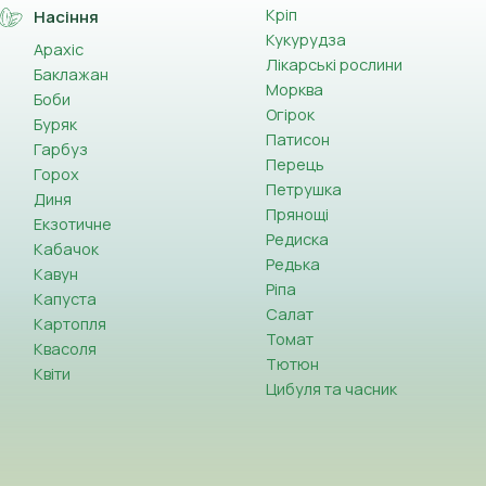
Кріп
Насіння
Кукурудза
Арахіс
Лікарські рослини
Баклажан
Морква
Боби
Огірок
Буряк
Патисон
Гарбуз
Перець
Горох
Петрушка
Диня
Прянощі
Екзотичне
Редиска
Кабачок
Редька
Кавун
Ріпа
Капуста
Салат
Картопля
Томат
Квасоля
Тютюн
Квіти
Цибуля та часник