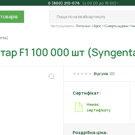
0 (800) 210-076
(з 09:00 до 18:00)
товарів
Часто шукають:
Липучки
| Брос
| Смерть щурам
| Ч
enta)
тар F1 100 000 шт (Syngent
Відгуків
(0)
Сертифікат:
Немає
сертифікату
Роздрібна ціна: