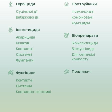
Гербіциди
Протруйники
Суцільної дії
Інсектицидні
Вибіркової дії
Комбіновані
Фунгіцидні
Інсектициди
Біопрепарати
Акарициди
Кишкові
Біоінсектициди
Контактні
Біофунгіциди
Системні
Для септиків і
компосту
Фуміганти
Прилипачі
Фунгіциди
Контактні
Системні
Контактно-системні