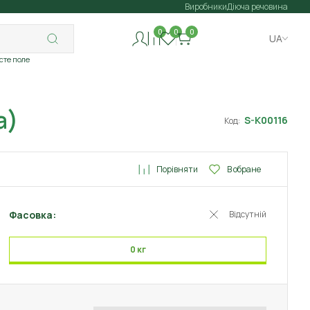
Виробники
Діюча речовина
0
0
0
UA
исте поле
a)
S-K00116
Код:
Порівняти
В обране
Фасовка:
Відсутній
0 кг