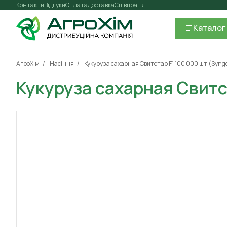
Контакти
Відгуки
Оплата
Доставка
Співпраця
Каталог
АгроХім
Насіння
Кукуруза сахарная Свитстар F1 100 000 шт (Syng
Кукуруза сахарная Свитс