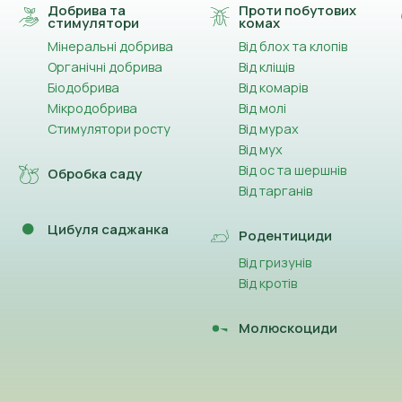
Добрива та
Проти побутових
стимулятори
комах
Мінеральні добрива
Від блох та клопів
Органічні добрива
Від кліщів
Біодобрива
Від комарів
Мікродобрива
Від молі
Стимулятори росту
Від мурах
Від мух
Від ос та шершнів
Обробка саду
Від тарганів
Цибуля саджанка
Родентициди
Від гризунів
Від кротів
Молюскоциди