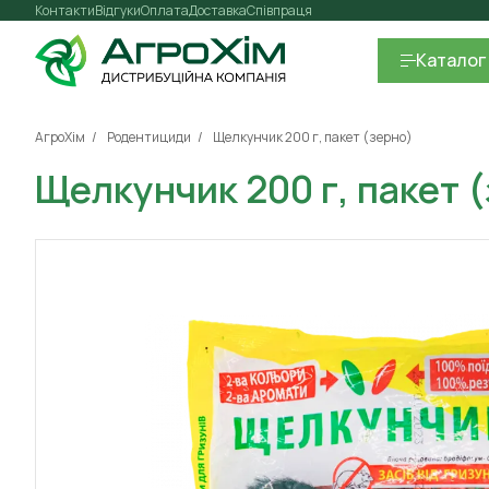
Контакти
Відгуки
Оплата
Доставка
Співпраця
Каталог
АгроХім
Родентициди
Щелкунчик 200 г, пакет (зерно)
Щелкунчик 200 г, пакет 