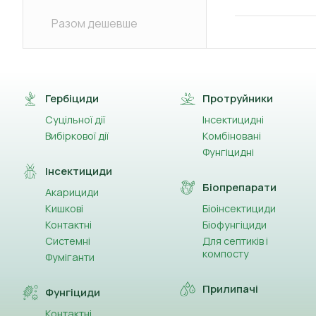
Разом дешевше
Гербіциди
Протруйники
Суцільної дії
Інсектицидні
Вибіркової дії
Комбіновані
Фунгіцидні
Інсектициди
Біопрепарати
Акарициди
Кишкові
Біоінсектициди
Контактні
Біофунгіциди
Системні
Для септиків і
компосту
Фуміганти
Прилипачі
Фунгіциди
Контактні