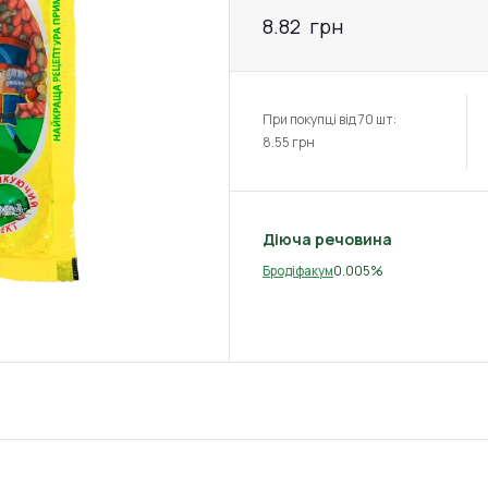
8.82
грн
При покупці від 70 шт:
8.55
грн
Діюча речовина
0.005%
Бродіфакум