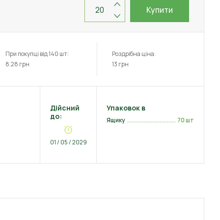
Купити
При покупці від 140 шт:
Роздрібна ціна:
8.28
грн
13
грн
Дійсний
Упаковок в
до:
Ящику
70 шт
01 / 05 / 2029