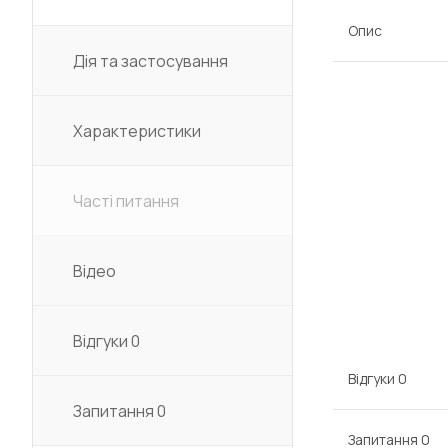
Опис
Дія та застосування
Характеристики
Часті питання
Відео
Відгуки
0
Відгуки
0
Запитання
0
Запитання
0