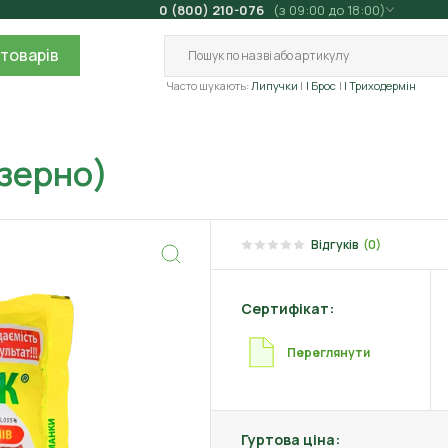
0 (800) 210-076
(з 09:00 до 18:00)
товарів
Часто шукають:
Липучки
| Брос
| Триходермін
(зерно)
Відгуків
(0)
Сертифікат:
Переглянути
Гуртова ціна: