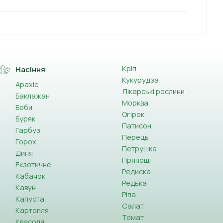
Кріп
Насіння
Кукурудза
Арахіс
Лікарські рослини
Баклажан
Морква
Боби
Огірок
Буряк
Патисон
Гарбуз
Перець
Горох
Петрушка
Диня
Прянощі
Екзотичне
Редиска
Кабачок
Редька
Кавун
Ріпа
Капуста
Салат
Картопля
Томат
Квасоля