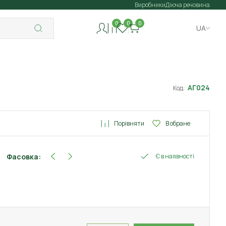
Виробники
Діюча речовина
0
0
0
UA
АГ024
Код:
Порівняти
В обране
Фасовка:
Є в наявності
120 г