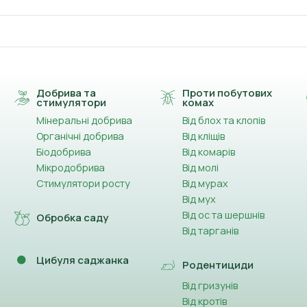
Добрива та
Проти побутових
стимулятори
комах
Мінеральні добрива
Від блох та клопів
Органічні добрива
Від кліщів
Біодобрива
Від комарів
Мікродобрива
Від молі
Стимулятори росту
Від мурах
Від мух
Від ос та шершнів
Обробка саду
Від тарганів
Цибуля саджанка
Родентициди
Від гризунів
Від кротів