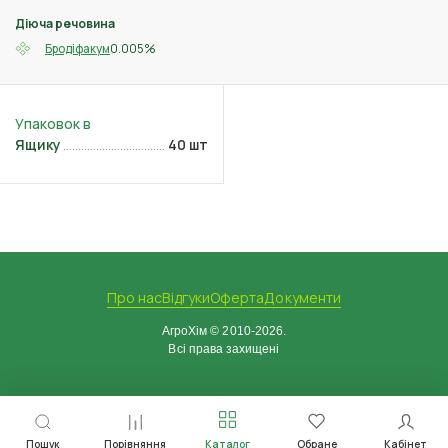
Діюча речовина
0.005%
Бродіфакум
Ящику
40 шт
Про нас
Відгуки
Оферта
Документи
АгроХім © 2010-2026.
Всі права захищені
Пошук
Порівняння
Каталог
Обране
Кабінет