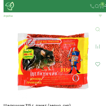
0
АгроХім
Щелкунчик 315 г, пакет (зерно, сир)