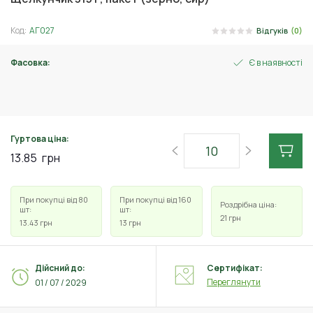
Код:
АГ027
Відгуків
(0)
Фасовка:
Є в наявності
120 г
Гуртова ціна:
13.85
грн
При покупці від 80
При покупці від 160
Роздрібна ціна:
шт:
шт:
21
грн
13.43
грн
13
грн
Дійсний до:
Сертифікат:
Переглянути
01 / 07 / 2029