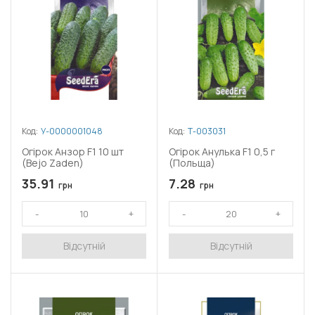
Код:
У-0000001048
Код:
Т-003031
Огірок Анзор F1 10 шт
Огірок Анулька F1 0,5 г
(Bejo Zaden)
(Польща)
35.91
7.28
грн
грн
Відсутній
Відсутній