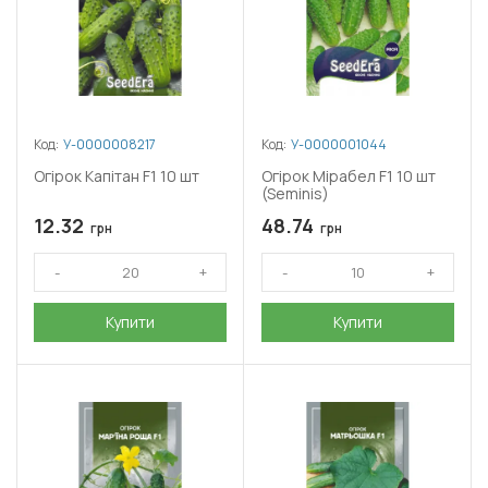
Код:
У-0000008217
Код:
У-0000001044
Огірок Капітан F1 10 шт
Огірок Мірабел F1 10 шт
(Seminis)
12.32
48.74
грн
грн
Купити
Купити