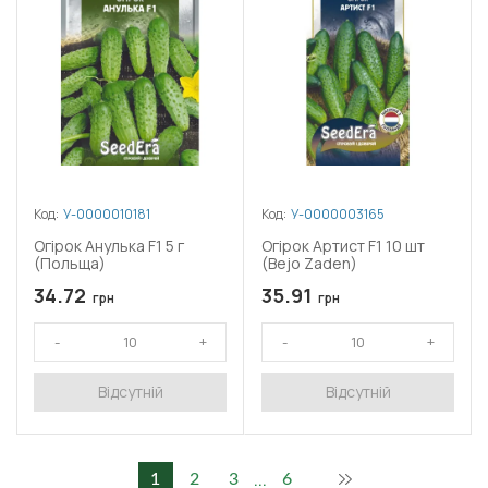
Код:
У-0000010181
Код:
У-0000003165
Огірок Анулька F1 5 г
Огірок Артист F1 10 шт
(Польща)
(Bejo Zaden)
34.72
35.91
грн
грн
Відсутній
Відсутній
...
1
2
3
6