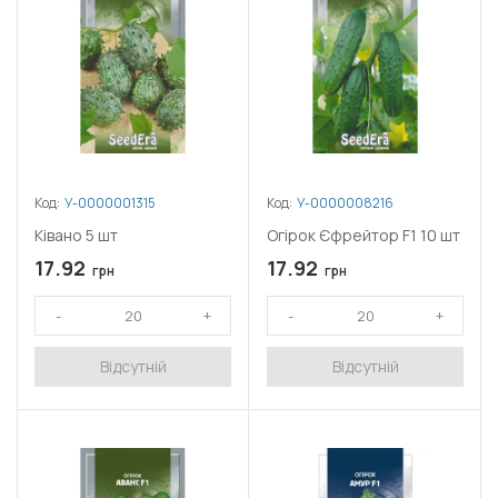
Код:
У-0000001315
Код:
У-0000008216
Ківано 5 шт
Огірок Єфрейтор F1 10 шт
17.92
17.92
грн
грн
Відсутній
Відсутній