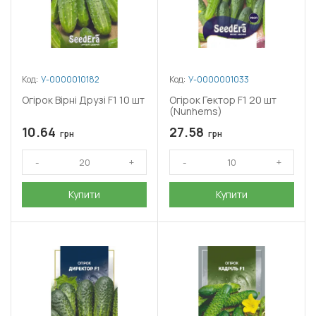
Код:
У-0000010182
Код:
У-0000001033
Огірок Вірні Друзі F1 10 шт
Огірок Гектор F1 20 шт
(Nunhems)
10.64
27.58
грн
грн
Купити
Купити