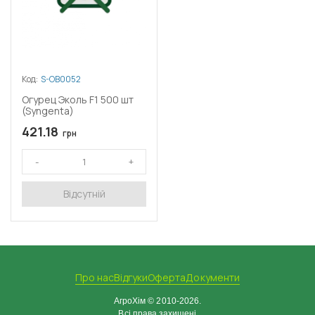
Код:
S-OB0052
Огурец Эколь F1 500 шт
(Syngenta)
421.18
грн
Відсутній
Про нас
Відгуки
Оферта
Документи
АгроХім © 2010-2026.
Всі права захищені