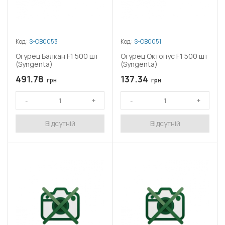
Код:
S-OB0053
Код:
S-OB0051
Огурец Балкан F1 500 шт
Огурец Октопус F1 500 шт
(Syngenta)
(Syngenta)
491.78
137.34
грн
грн
Відсутній
Відсутній