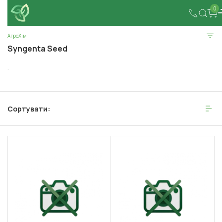
0
АгроХім
Syngenta Seed
.
Сортувати: