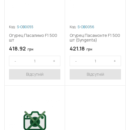
Код:
S-OB0055
Код:
S-OB0056
Огурец Пасалимо F1 500
Огурец Пасамонте F1 500
шт
шт (Syngenta)
418.92
421.18
грн
грн
Відсутній
Відсутній