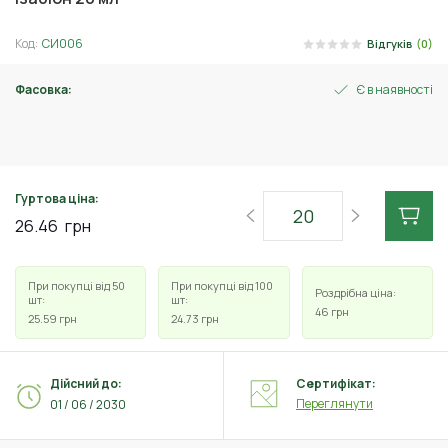
Код:
СИ006
Відгуків
(0)
Фасовка:
Є в наявності
20 мл
Гуртова ціна:
26.46
грн
При покупці від 50
При покупці від 100
Роздрібна ціна:
шт:
шт:
46
грн
25.59
грн
24.73
грн
Дійсний до:
Сертифікат:
Переглянути
01 / 06 / 2030