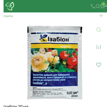
0
АгроХім
Ізабіон 20 мл