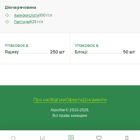
Діюча речовина
100 г/л
Амінокислоти
625 г/л
Пептиди
Ящику
250 шт
Блоці
50 шт
Про нас
Відгуки
Оферта
Документи
АгроХім © 2010-2026.
Всі права захищені