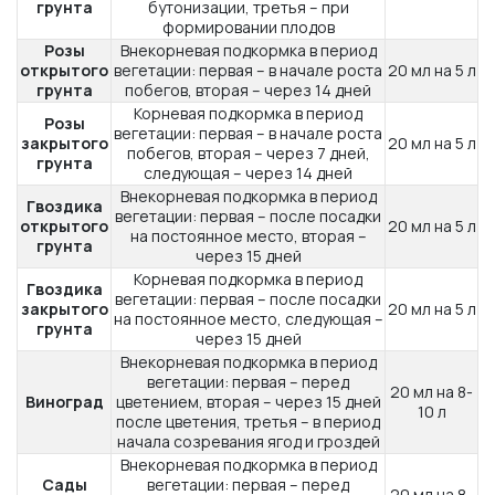
грунта
бутонизации, третья – при
формировании плодов
Розы
Внекорневая подкормка в период
открытого
вегетации: первая – в начале роста
20 мл на 5 л
грунта
побегов, вторая – через 14 дней
Корневая подкормка в период
Розы
вегетации: первая – в начале роста
закрытого
20 мл на 5 л
побегов, вторая – через 7 дней,
грунта
следующая – через 14 дней
Внекорневая подкормка в период
Гвоздика
вегетации: первая – после посадки
открытого
20 мл на 5 л
на постоянное место, вторая –
грунта
через 15 дней
Корневая подкормка в период
Гвоздика
вегетации: первая – после посадки
закрытого
20 мл на 5 л
на постоянное место, следующая –
грунта
через 15 дней
Внекорневая подкормка в период
вегетации: первая – перед
20 мл на 8-
Виноград
цветением, вторая – через 15 дней
10 л
после цветения, третья – в период
начала созревания ягод и гроздей
Внекорневая подкормка в период
Сады
вегетации: первая – перед
20 мл на 8-