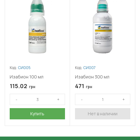
Код:
СИ005
Код:
СИ007
Изабион 100 мл
Изабион 300 мл
115.02
471
грн
грн
Купить
Нет в наличии