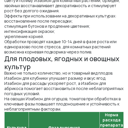
свету и поливу. Изабион для комнатных растений, орхидей,
хвойных восстанавливает декоративность и стимулирует
рост без долгого ожидания.
Эффекты при использовании на декоративных культурах:
восстановление после пересадки;
стимуляция бутонов и продление цветения;
интенсификация окраски;
укрепление корней.
Обработки проводят каждые 10-14 дней в фазе роста или
единоразово после стресса, для комнатных растений
возможна корневая подкормка через полив.
Для плодовых, ягодных и овощных
культур
Важно не только количество, но и товарный вид плодов.
Изабион для клубники улучшает размер и вкус ягод,
Изабион для рассады ускоряет рост, а Изабион для
абрикоса помогает восстановиться после неблагоприятных
погодных условий.
На овощах Изабион для огурцов, томатов при обработках в
ключевые фазы повышает плодоношение и устойчивость к
неблагоприятным факторам.
Норма
расхода
препарата
Культура
Фаза внесения