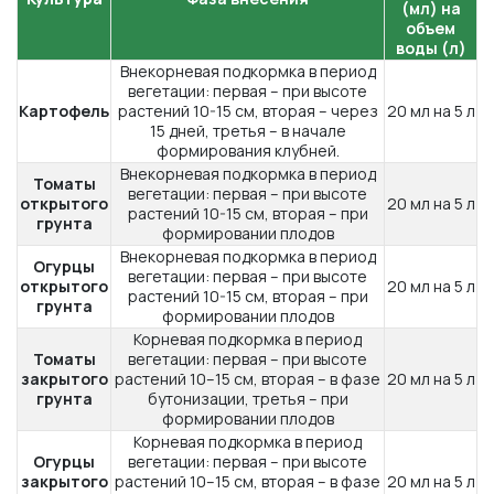
(мл) на
объем
воды (л)
Внекорневая подкормка в период
вегетации: первая – при высоте
Картофель
растений 10-15 см, вторая – через
20 мл на 5 л
15 дней, третья – в начале
формирования клубней.
Внекорневая подкормка в период
Томаты
вегетации: первая – при высоте
открытого
20 мл на 5 л
растений 10-15 см, вторая – при
грунта
формировании плодов
Внекорневая подкормка в период
Огурцы
вегетации: первая – при высоте
открытого
20 мл на 5 л
растений 10-15 см, вторая – при
грунта
формировании плодов
Корневая подкормка в период
Томаты
вегетации: первая – при высоте
закрытого
растений 10–15 см, вторая – в фазе
20 мл на 5 л
грунта
бутонизации, третья – при
формировании плодов
Корневая подкормка в период
Огурцы
вегетации: первая – при высоте
закрытого
растений 10–15 см, вторая – в фазе
20 мл на 5 л