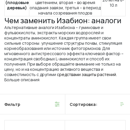
(плодовые
цветением, вторая – во время
10 л
деревья)
опадания завязи, третья – в период
начала созревания плодов
Чем заменить Изабион: аналоги
Альтернативные аналоги Изабиона – гуминовые и
фульвокислоты, экстракты морских водорослей и
концентраты аминокислот. Каждая группа имеет свои
сильные стороны: улучшение структуры почвы, стимуляция
корнеобразования или источник фитогормонов. Для
мгновенного антистрессового эффекта ключевой фактор –
концентрация свободных L-аминокислот и способ их
получения. При выборе обращайте внимание не только на
цену, но и на концентрацию активного вещества и
совместимость с другими
средствами защиты растений
.
Больше описания
Фильтр
Сортировка: