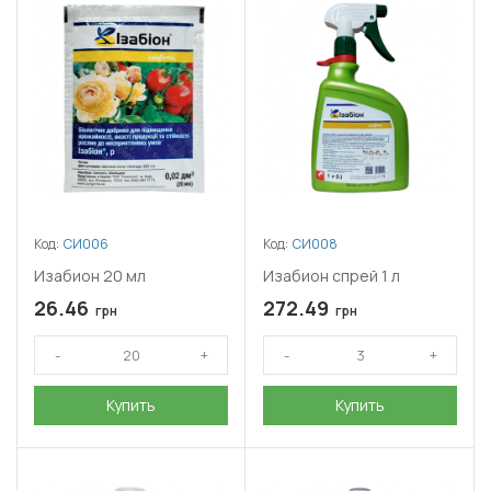
Код:
СИ006
Код:
СИ008
Изабион 20 мл
Изабион спрей 1 л
26.46
272.49
грн
грн
Купить
Купить