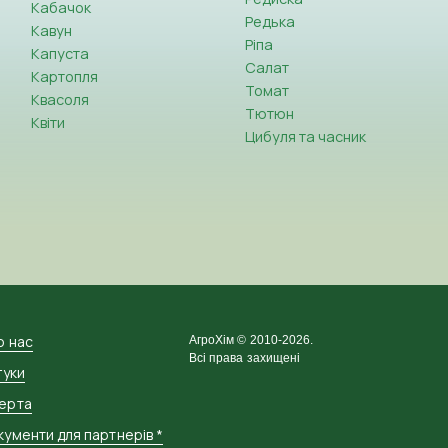
Кабачок
Редька
Кавун
Ріпа
Капуста
Салат
Картопля
Томат
Квасоля
Тютюн
Квіти
Цибуля та часник
о нас
АгроХім © 2010-2026.
Всі права захищені
гуки
ерта
ументи для партнерів *