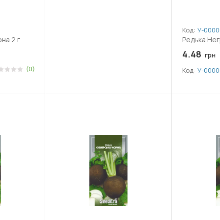
Код:
У-0000
на 2 г
Редька Нег
4.48
грн
(0)
Код:
У-0000