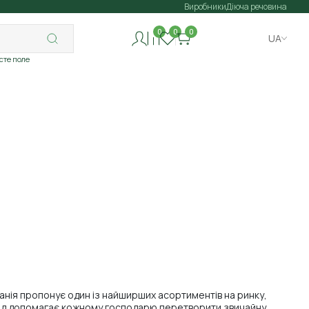
Виробники
Діюча речовина
0
0
0
UA
исте поле
панія пропонує один із найширших асортиментів на ринку,
бренд допомагає кожному господарю перетворити звичайну