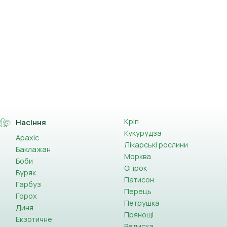
Кріп
Насіння
Кукурудза
Арахіс
Лікарські рослини
Баклажан
Морква
Боби
Огірок
Буряк
Патисон
Гарбуз
Перець
Горох
Петрушка
Диня
Прянощі
Екзотичне
Редиска