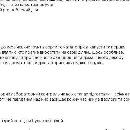
будь-яких кліматичних умов.
ий розроблений для:
до українських ґрунтів сорти томатів, огірків, капусти та перцю.
ів для тих, хто прагне виростити на своїй ділянці щось особливе.
чних квітів для професійного озеленення та домашнього декору.
орення ароматних грядок та корисних домашніх садків.
ворий лабораторний контроль на всіх етапах підготовки. Насіння 
гічне пакування надійно захищає кожну насінину від вологи та с
відний сорт для будь-яких цілей.