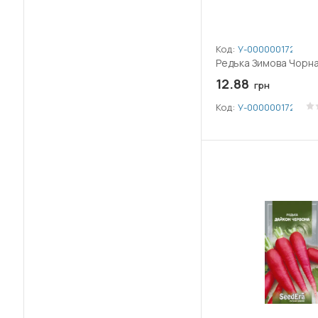
Код:
У-0000001729
Редька Зимова Чорна
12.88
грн
Код:
У-0000001729