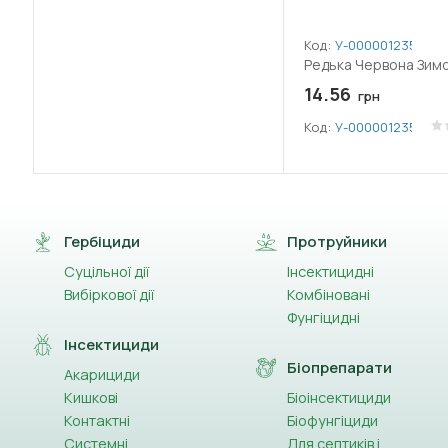
Код:
У-0000012355
Редька Червона Зимо
14.56
грн
Код:
У-0000012355
Гербіциди
Протруйники
Суцільної дії
Інсектицидні
Вибіркової дії
Комбіновані
Фунгіцидні
Інсектициди
Біопрепарати
Акарициди
Кишкові
Біоінсектициди
Контактні
Біофунгіциди
Системні
Для септиків і