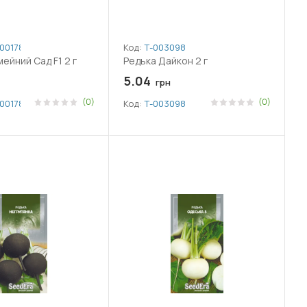
001785
Код:
Т-003098
ейний Сад F1 2 г
Редька Дайкон 2 г
5.04
грн
(0)
(0)
001785
Код:
Т-003098