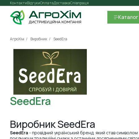
Контакти
Відгуки
Оплата
Доставка
Співпраця
Каталог
АгроХім
Виробник
SeedEra
SeedEra
Виробник SeedEra
SeedEra
- провідний український бренд, який став символом 
поєднуючи традиційні смаки з останніми досягненнями світо