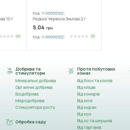
Код:
У-0000012276
ва 10 г
Редька Червона Зимова 2 г
5.04
грн
(0)
(0)
Код:
У-0000012276
Добрива та
Проти побутових
стимулятори
комах
Мінеральні добрива
Від блох та клопів
Органічні добрива
Від кліщів
Біодобрива
Від комарів
Мікродобрива
Від молі
Стимулятори росту
Від мурах
Від мух
Від ос та шершнів
Обробка саду
Від тарганів