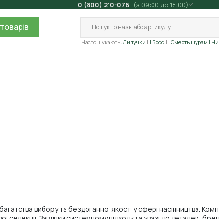
0 (800) 210-076
(з 09:00 до 18:00)
товарів
Часто шукають:
Липучки
| Брос
| Смерть щурам
| Ч
багатства вибору та бездоганної якості у сфері насінництва. Ком
вої селекції. Завдяки системному підходу та увазі до деталей, 