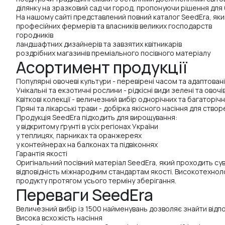
ділянку на зразковий сад чи город, пропонуючи рішення для 
На нашому сайті представлений повний каталог SeedEra, як
професійних фермерів та власників великих господарств
городників
ландшафтних дизайнерів та завзятих квітникарів
роздрібних магазинів преміального посівного матеріалу
Асортимент продукції
Популярні овочеві культури - перевірені часом та адаптовані 
Унікальні та екзотичні рослини - рідкісні види зелені та овоч
Квіткові колекції - величезний вибір однорічних та багаторі
Пряні та лікарські трави - добірка якісного насіння для ств
Продукція SeedEra підходить для вирощування:
у відкритому ґрунті в усіх регіонах України
у теплицях, парниках та оранжереях
у контейнерах на балконах та підвіконнях
Гарантія якості
Оригінальний посівний матеріал SeedEra, який проходить су
відповідність міжнародним стандартам якості. Високотехноло
продукту протягом усього терміну зберігання.
Переваги SeedEra
Величезний вибір із 1500 найменувань дозволяє знайти відпо
Висока всхожість насіння