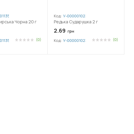
011357
Код:
У-0000010235
ирська Чорна 20 г
Редька Сударушка 2 г
2.69
грн
(0)
(0)
011357
Код:
У-0000010235