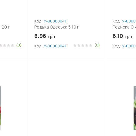
Код:
У-0000004177
Код:
У-0000
 20 г
Редька Одеська 5 10 г
Редиска Сім
8.96
6.10
грн
грн
(0)
(0)
Код:
У-0000004177
Код:
У-0000