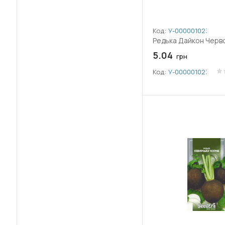
Код:
У-0000010232
Редька Дайкон Черво
5.04
грн
Код:
У-0000010232