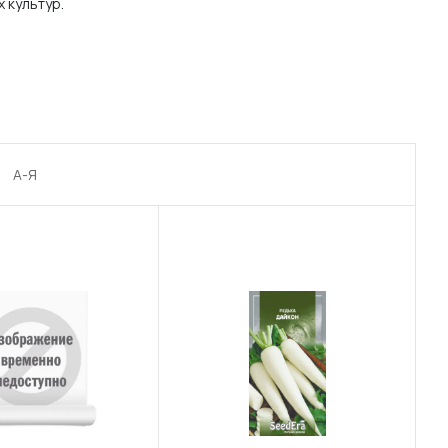
 культур.
А-Я