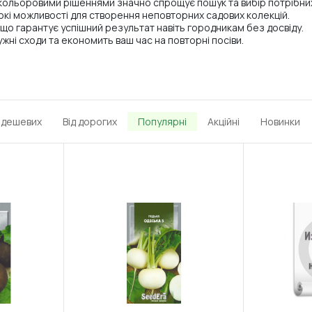
и кольоровими рішеннями значно спрощує пошук та вибір потрібних
окі можливості для створення неповторних садових колекцій.
 що гарантує успішний результат навіть городникам без досвіду.
жні сходи та економить ваш час на повторні посіви.
д дешевих
Від дорогих
Популярні
Акційні
Новинки