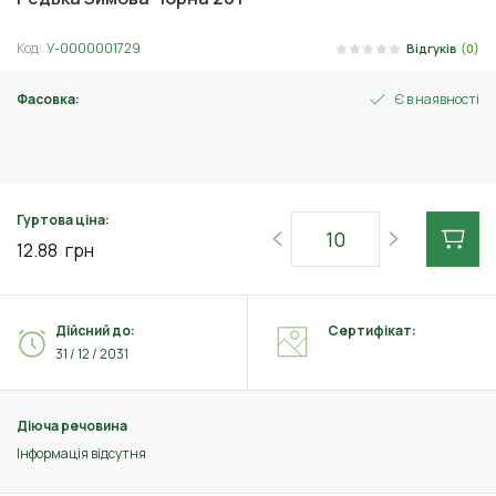
Код:
У-0000001729
Відгуків
(0)
Фасовка:
Є в наявності
2 г
Гуртова ціна:
12.88
грн
Дійсний до:
Сертифікат:
31 / 12 / 2031
Діюча речовина
Інформація відсутня