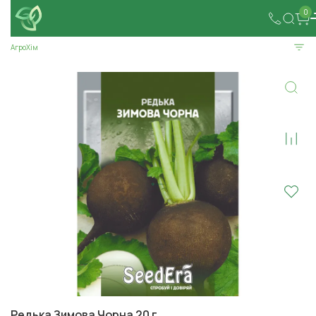
0
АгроХім
Редька Зимова Чорна 20 г