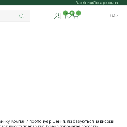
Виробники
Діюча речовина
0
0
0
UA
инку. Компанія пропонує рішення, які базуються на високій
 адаптивності препаратів, бренд допомагає досягати