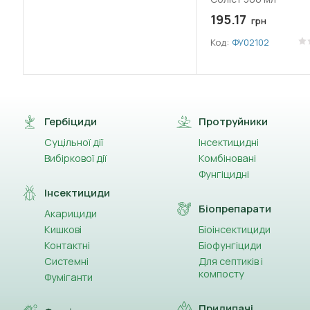
195.17
грн
Код:
ФУ02102
Гербіциди
Протруйники
Суцільної дії
Інсектицидні
Вибіркової дії
Комбіновані
Фунгіцидні
Інсектициди
Біопрепарати
Акарициди
Кишкові
Біоінсектициди
Контактні
Біофунгіциди
Системні
Для септиків і
компосту
Фуміганти
Прилипачі