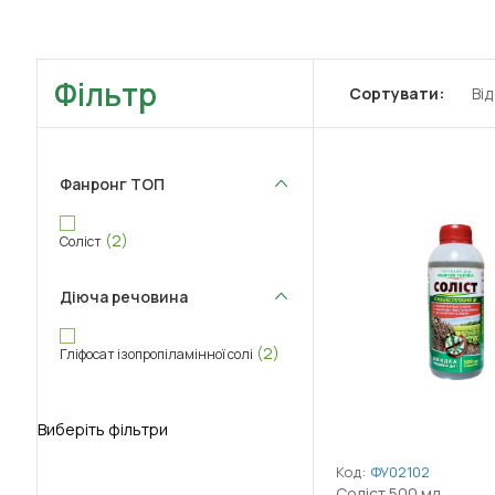
Фільтр
Сортувати:
Ві
Фанронг ТОП
(2)
Соліст
Діюча речовина
(2)
Гліфосат ізопропіламінної солі
Виберіть фільтри
Код:
ФУ02102
Соліст 500 мл