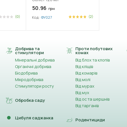
50.96
грн
(0)
(2)
Код:
ФУ027
Добрива та
Проти побутових
стимулятори
комах
Мінеральні добрива
Від блох та клопів
Органічні добрива
Від кліщів
Біодобрива
Від комарів
Мікродобрива
Від молі
Стимулятори росту
Від мурах
Від мух
Від ос та шершнів
Обробка саду
Від тарганів
Цибуля саджанка
Родентициди