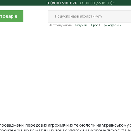
0 (800) 210-076
(з 09:00 до 18:00)
товарів
Часто шукають:
Липучки
| Брос
| Триходермін
провадженні передових агрохімічних технологій на українському р
врожаї у різних кліматичних зонах. Завдяки науковому підходу та