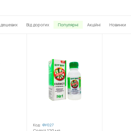
д дешевих
Від дорогих
Популярні
Акційні
Новинки
Код:
ФУ027
Соліст 120 мл