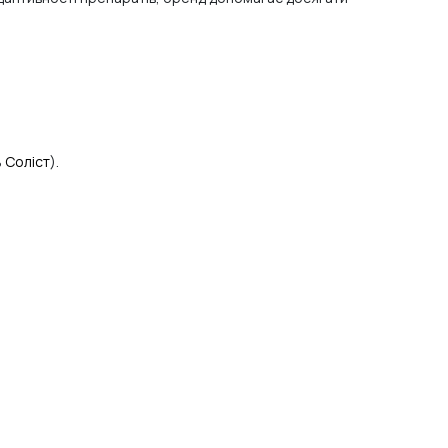
ь
Соліст
).