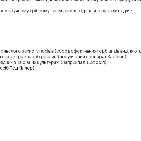
г у зручному дрібному фасуванні, що ідеально підходить для:
тривалого захисту посівів (серед ефективних гербіцидів виділяют
кого спектра хвороб рослин (популярний препарат
Карбіон
).
ідників на різних культурах (наприклад:
Ейфорія
)
засіб
Ред Кіллер
).