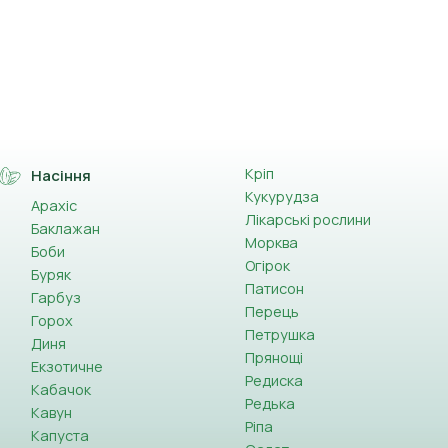
Кріп
Насіння
Кукурудза
Арахіс
Лікарські рослини
Баклажан
Морква
Боби
Огірок
Буряк
Патисон
Гарбуз
Перець
Горох
Петрушка
Диня
Прянощі
Екзотичне
Редиска
Кабачок
Редька
Кавун
Ріпа
Капуста