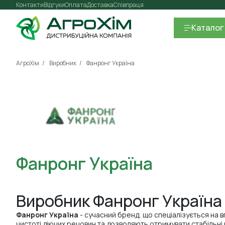
Контакти
Відгуки
Оплата
Доставка
Співпраця
Каталог
АгроХім
Виробник
Фанронг Україна
Фанронг Україна
Виробник Фанронг Україна
Фанронг Україна
- сучасний бренд, що спеціалізується на в
чистоті діючих речовин та дозволяють отримувати стабільні 