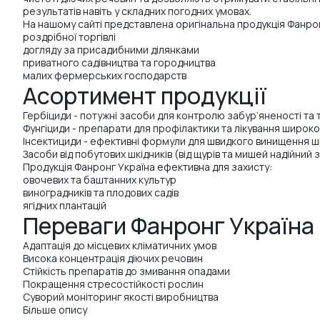
результатів навіть у складних погодних умовах.
На нашому сайті представлена оригінальна продукція Фанрон
роздрібної торгівлі
догляду за присадибними ділянками
приватного садівництва та городництва
малих фермерських господарств
Асортимент продукції
Гербіциди - потужні засоби для контролю забур’яненості та 
Фунгіциди - препарати для профілактики та лікування широ
Інсектициди - ефективні формули для швидкого винищення шк
Засоби від побутових шкідників (від щурів та мишей надійний 
Продукція Фанронг Україна ефективна для захисту:
овочевих та баштанних культур
виноградників та плодових садів
ягідних плантацій
Переваги Фанронг Україна
Адаптація до місцевих кліматичних умов
Висока концентрація діючих речовин
Стійкість препаратів до змивання опадами
Покращення стресостійкості рослин
Суворий моніторинг якості виробництва
Більше опису