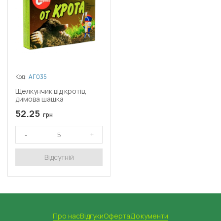
Код:
АГ035
Щелкунчик від кротів,
димова шашка
52.25
грн
Відсутній
Про нас
Відгуки
Оферта
Документи