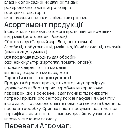
власників присадибних ділянок та дач;
роздрібних магазинів агротоварів;
городників-аматорів;
вирощування розсади та кімнатних рослин.
Асортимент продукції
Інсектициди - швидка допомога проти найпоширеніших
шкідників (бестселери:
Рембек
).
Оброка саду (
Садовий вар
,
Бордоська суміш
)
Засоби від побутових шкідників - надійний захист від гризунів
(лінійка «
Щелкунчик
»).
Вся продукція підходить для обробки:
овочевих культур (картопля, томати, огірки);
плодових дерев та ягідних кущів;
квітів та декоративних насаджень.
Гарантія якості та доступності
Продукція Агромаг проходить ретельну перевірку в
українських лабораторіях. Виробник використовує
перевірені діючі речовини, адаптуючи їх під конкретні
потреби приватного сектору. Кожне пакування має чітку
інструкцію, що дозволяє навіть новачкові легко та безпечно
провести обробку. Оригінальність продукції гарантується
сертифікатами якості та фірмовим дизайном упаковки з
високим ступенем захисту.
Переваги Агромаг: