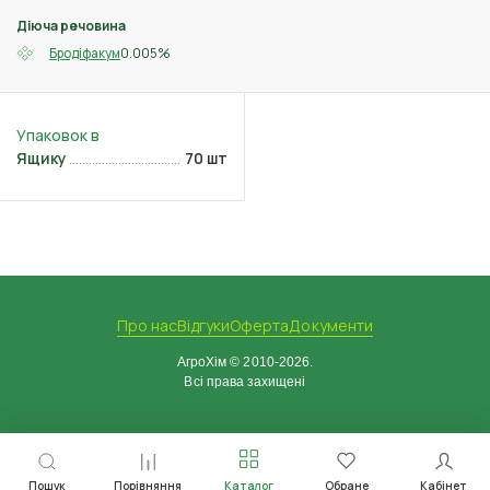
Діюча речовина
0.005%
Бродіфакум
Ящику
70 шт
Про нас
Відгуки
Оферта
Документи
АгроХім © 2010-2026.
Всі права захищені
Пошук
Порівняння
Каталог
Обране
Кабінет