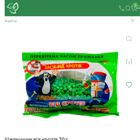
0
АгроХім
Щелкунчик від кротів 70 г