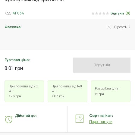
Код:
АГ034
Відгуків
(0)
Фасовка:
Відсутній
6 шт
Гуртова ціна:
Відсутній
8.01
грн
При покупці від 70
При покупці від 140
Роздрібна ціна:
шт:
шт:
12
грн
7.76
грн
7.63
грн
Дійсний до:
Сертифікат:
Переглянути