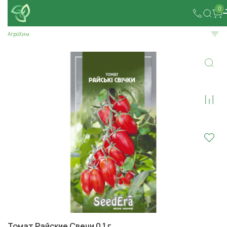
0
АгроХим
Томат Райские Свечи 0,1 г