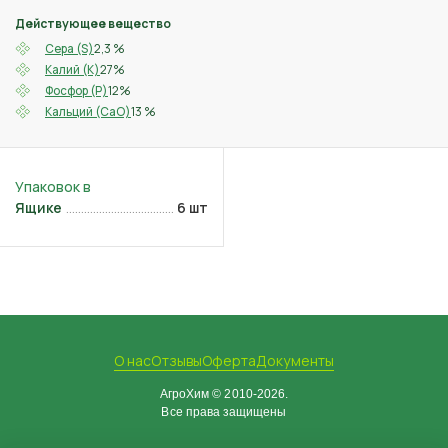
Действующее вещество
2,3 %
Сера (S)
27%
Калий (K)
12%
Фосфор (P)
13 %
Кальций (CaO)
Ящике
6 шт
О нас
Отзывы
Оферта
Документы
АгроХим © 2010-2026.
Все права защищены