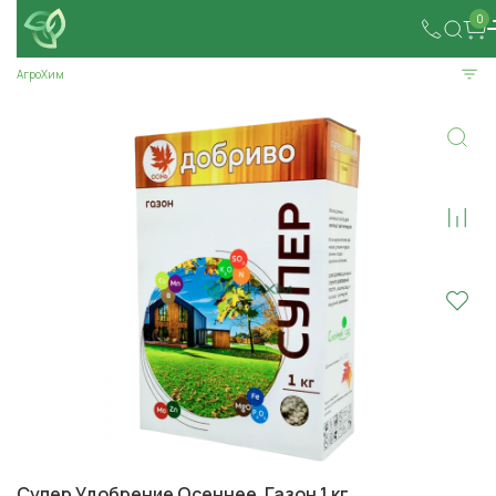
0
АгроХим
Супер Удобрение Осеннее. Газон 1 кг