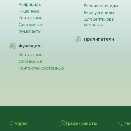
Акарициды
Биоинсектициды
Кишечные
Биофунгициды
Контактные
Для септиков и
Системные
компоста
Фумиганты
Прилипатели
Фунгициды
Контактные
Системные
Контактно-системные
Адрес
График работы
Те