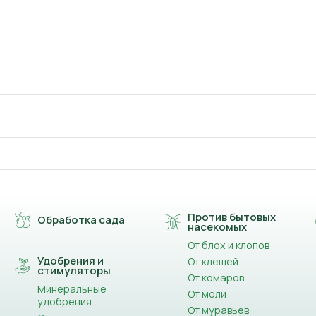
Против бытовых
Обработка сада
насекомых
От блох и клопов
Удобрения и
От клещей
стимуляторы
От комаров
Минеральные
От моли
удобрения
От муравьев