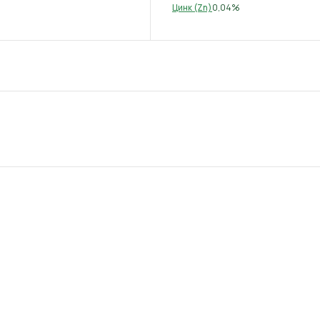
0,04%
Цинк (Zn)