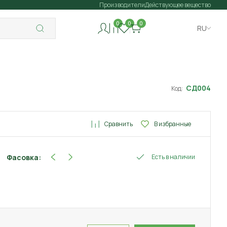
Производители
Действующее вещество
0
0
0
RU
СД004
Код:
Сравнить
В избранные
Фасовка:
Есть в наличии
250 г