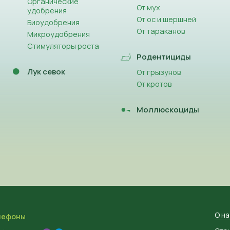
Органические
От мух
удобрения
От ос и шершней
Биоудобрения
От тараканов
Микроудобрения
Стимуляторы роста
Родентициды
Лук севок
От грызунов
От кротов
Моллюскоциды
О н
лефоны