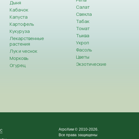
Дыня
Салат
Кабачок
Свекла
Капуста
Табак
Картофель
Томат
Кукуруза
Тыква
Лекарственные
Укроп
растения
Фасоль
Лук и чеснок
Цветы
Морковь
Экзотические
Огурец
ас
АгроХим © 2010-2026.
Все права защищены