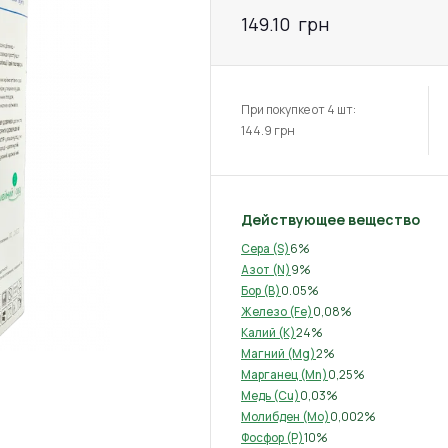
149.10
грн
При покупке от 4 шт:
144.9
грн
Действующее вещество
6%
Сера (S)
9%
Азот (N)
0.05%
Бор (B)
0,08%
Железо (Fe)
24%
Калий (K)
2%
Магний (Mg)
0,25%
Марганец (Mn)
0,03%
Медь (Cu)
0,002%
Молибден (Mo)
10%
Фосфор (P)