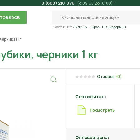
0 (800) 210-076
(с 09:00 до 18:00)
товаров
Часто ищут:
Липучки
| Брос
| Триходермин
черники 1 кг
убики, черники 1 кг
Отзывов
(0)
Сертификат:
Посмотреть
Оптовая цена: