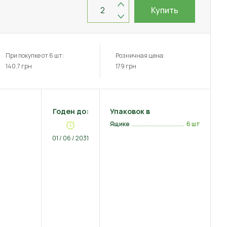
Купить
При покупке от 6 шт:
Розничная цена:
140.7
грн
179
грн
Годен до:
Упаковок в
Ящике
6 шт
01 / 06 / 2031