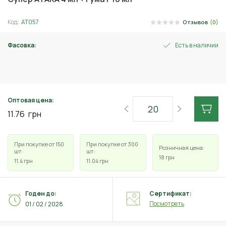
Код:
АТ057
Отзывов
(0)
Фасовка:
Есть в наличии
4 мл
Оптовая цена:
11.76
грн
При покупке от 150
При покупке от 300
Розничная цена:
шт:
шт:
18
грн
11.4
грн
11.04
грн
Годен до:
Сертификат:
Посмотреть
01 / 02 / 2028