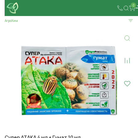
0
АгроХим
Супер АТАКА 4 мл + Гумат 10 мл