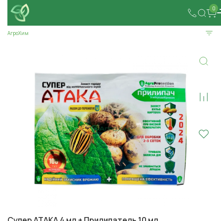
0
АгроХим
Супер АТАКА 4 мл + Прилипатель 10 мл