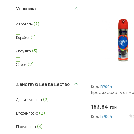
Упаковка
(7)
Аэрозоль
(1)
Коробка
(3)
Ловушка
(2)
Спрей
(4)
Таблетка
Действующее вещество
Код:
БР004
Брос аэрозоль от мо
(2)
Дельтаметрин
163.84
грн
(2)
Етофенпрокс
Код:
БР004
(3)
Перметрин