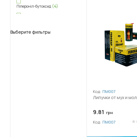
(4)
Піпероніл-бутоксид
(1)
Пралетрин
Выберите фильтры
(1)
Препатрин
(7)
Тетраметрин
(2)
Фенотрин
(1)
Циперметрин
Код:
ПМ007
Липучки от мух и мол
9.81
грн
Код:
ПМ007