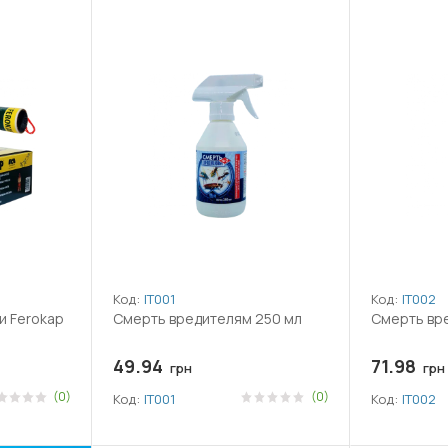
Код:
ІТ001
Код:
ІТ002
и Ferokap
Смерть вредителям 250 мл
Смерть вр
49.94
71.98
грн
грн
(0)
(0)
Код:
ІТ001
Код:
ІТ002