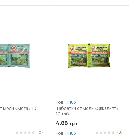
Код:
НН031
т моли «Мята» 10
Таблетки от моли «Эвкалипт»
10 таб.
4.88
грн
(0)
(0)
Код:
НН031