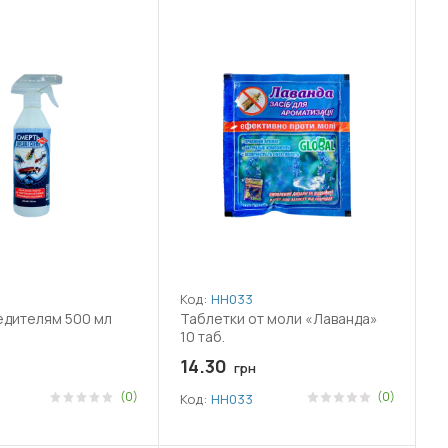
Код:
НН033
едителям 500 мл
Таблетки от моли «Лаванда»
10 таб.
14.30
грн
(0)
(0)
Код:
НН033