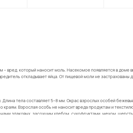
м – вред, который наносит моль. Насекомое появляется в доме 
вредитель откладывает яйца. От пищевой моли не застрахованы
 Длина тела составляет 5–8 мм. Окрас взрослых особей бежевый
 краям. Взрослая особь не наносит вреда продуктам и текстилю
енами злаковых, засохшим хлебом, сухофруктами, мехом, шерст
обитают в таре из-под круп, сахара, в чайных пакетиках.