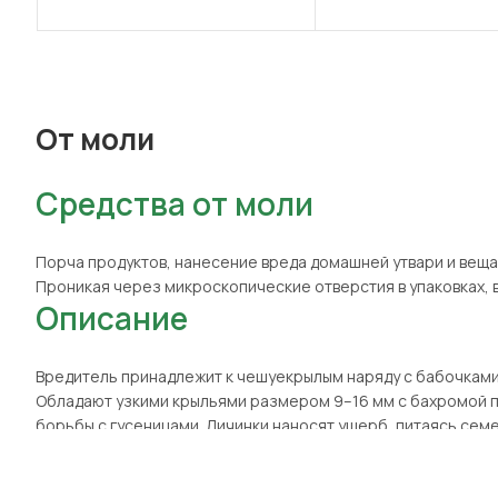
От моли
Средства от моли
Порча продуктов, нанесение вреда домашней утвари и веща
Проникая через микроскопические отверстия в упаковках, 
Описание
Вредитель принадлежит к чешуекрылым наряду с бабочками.
Обладают узкими крыльями размером 9–16 мм с бахромой по
борьбы с гусеницами. Личинки наносят ущерб, питаясь сем
В квартирах и домах распространены:
Пищевая моль. Ее личинки питаются продуктами. Особи 