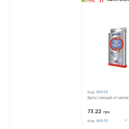
Код:
БР033
Брос секция от моли 
73.22
грн
Код:
БР033