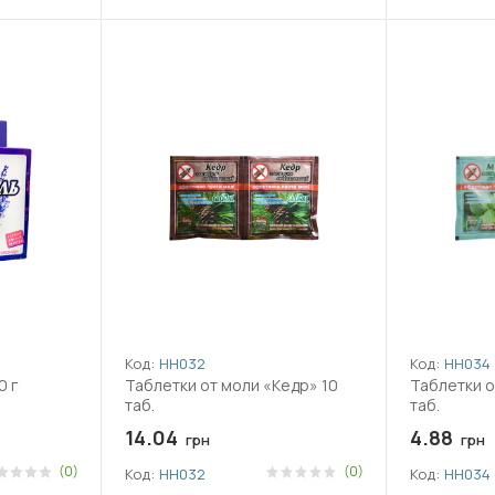
Код:
НН032
Код:
НН034
0 г
Таблетки от моли «Кедр» 10
Таблетки о
таб.
таб.
14.04
4.88
грн
грн
(0)
(0)
Код:
НН032
Код:
НН034