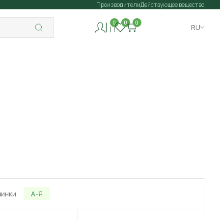
Производители
Действующее вещество
0
0
0
RU
винки
А-Я