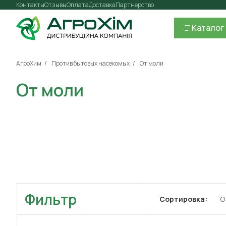
Контакты
Отзывы
Оплата
Доставка
Партнерство
Каталог
АгроХим
Против бытовых насекомых
От моли
От моли
Фильтр
Сортировка:
О