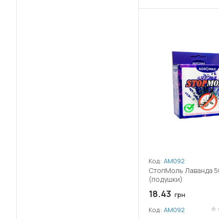
Код:
АМ092
СтопМоль Лаванда 5
(подушки)
18.43
грн
Код:
АМ092