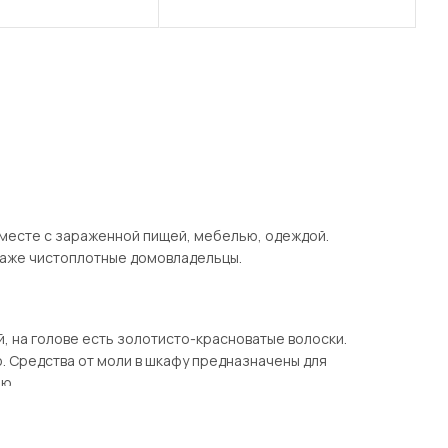
вместе с зараженной пищей, мебелью, одеждой.
 даже чистоплотные домовладельцы.
, на голове есть золотисто-красноватые волоски.
. Средства от моли в шкафу предназначены для
ью.