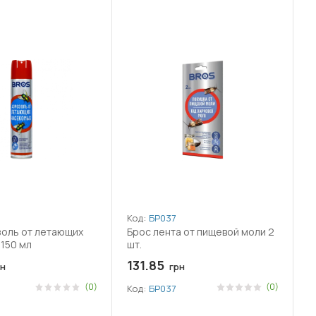
Код:
БР037
золь от летающих
Брос лента от пищевой моли 2
150 мл
шт.
131.85
н
грн
(0)
(0)
Код:
БР037