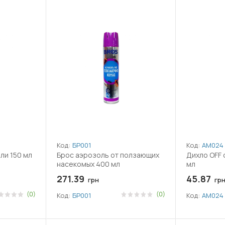
Код:
БР001
Код:
АМ024
ли 150 мл
Брос аэрозоль от ползающих
Дихло OFF 
насекомых 400 мл
мл
271.39
45.87
грн
гр
(0)
(0)
Код:
БР001
Код:
АМ024