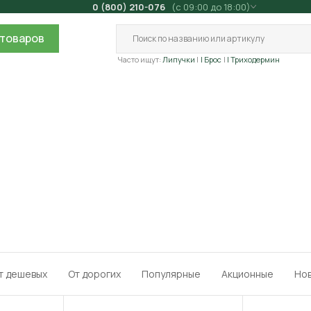
0 (800) 210-076
(с 09:00 до 18:00)
товаров
Часто ищут:
Липучки
| Брос
| Триходермин
т дешевых
От дорогих
Популярные
Акционные
Но