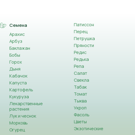
0 метров без остановки. Насекомое стремится в
аха.
Патиссон
Семена
Перец
Арахис
ных болезней. Поэтому вред для здоровья человека
Петрушка
Арбуз
ся выбросить. Одежда, обувь, мягкая мебель
Пряности
Баклажан
идется выбрасывать, терпя убытки, вызывает у
Редис
Бобы
Редька
Горох
Репа
Дыня
Салат
Кабачок
Свекла
пользуют как народное, так и профессиональное
Капуста
Табак
Картофель
Томат
то возможно, пропылесосить текстиль и мягкую
Кукуруза
Тыква
Лекарственные
Укроп
 послужит действенным аналогом нафталина,
растения
Фасоль
уть вредителей – они не отложат яйца.
Лук и чеснок
Цветы
ь материал. Необходимо обеспечить вентиляцию
Морковь
Экзотические
Огурец