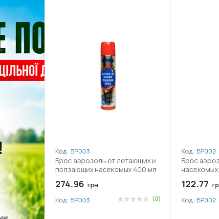
Код:
БР003
Код:
БР002
Брос аэрозоль от летающих и
Брос аэро
ползающих насекомых 400 мл
насекомых 
274.96
122.77
грн
гр
(0)
Код:
БР003
Код:
БР002