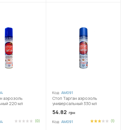
14
Код:
АМ091
н аэрозоль
Стоп Тарган аэрозоль
ьный 220 мл
универсальный 330 мл
54.82
грн
(0)
(1)
14
Код:
АМ091