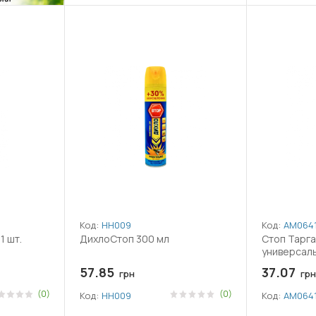
Код:
НН009
Код:
АМ064
1 шт.
ДихлоСтоп 300 мл
Стоп Тарга
универсал
57.85
37.07
грн
грн
(0)
(0)
Код:
НН009
Код:
АМ064