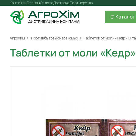
Контакты
Отзывы
Оплата
Доставка
Партнерство
Каталог
АгроХим
Против бытовых насекомых
Таблетки от моли «Кедр» 10 та
Таблетки от моли «Кедр» 