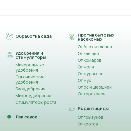
Против бытовых
Обработка сада
насекомых
От блох и клопов
Удобрения и
От клещей
стимуляторы
От комаров
Минеральные
От моли
удобрения
От муравьев
Органические
От мух
удобрения
От ос и шершней
Биоудобрения
От тараканов
Микроудобрения
Стимуляторы роста
Родентициды
Лук севок
От грызунов
От кротов