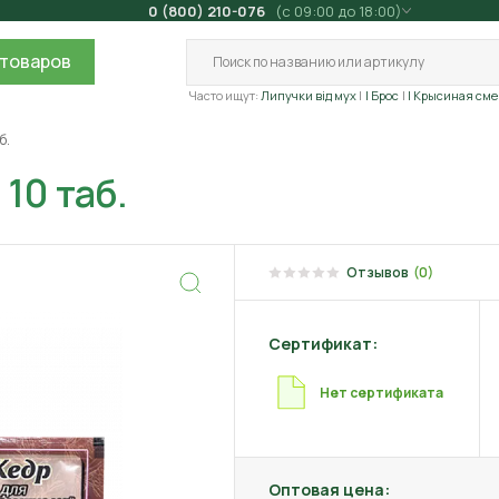
0 (800) 210-076
(с 09:00 до 18:00)
товаров
Часто ищут:
Липучки від мух
| Брос
| Крысиная сме
б.
10 таб.
Отзывов
(0)
Сертификат:
Нет сертификата
Оптовая цена: