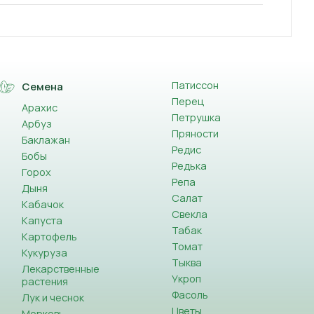
Патиссон
Семена
Перец
Арахис
Петрушка
Арбуз
Пряности
Баклажан
Редис
Бобы
Редька
Горох
Репа
Дыня
Салат
Кабачок
Свекла
Капуста
Табак
Картофель
Томат
Кукуруза
Тыква
Лекарственные
Укроп
растения
Фасоль
Лук и чеснок
Цветы
Морковь