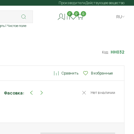
Производители
Действующее вещество
0
0
0
RU
рть
| Чистое поле
НН032
Код:
Сравнить
В избранные
Фасовка:
Нет в наличии
10 шт