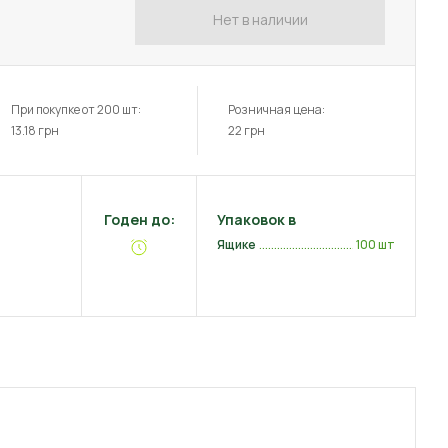
Нет в наличии
При покупке от 200 шт:
Розничная цена:
13.18
грн
22
грн
Годен до:
Упаковок в
Ящике
100 шт