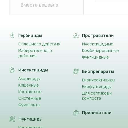
Вместе дешевле
Гербициды
Протравители
Сплошного действия
Инсектицидные
Избирательного
Комбинированные
действия
Фунгицидные
Инсектициды
Биопрепараты
Акарициды
Биоинсектициды
Кишечные
Биофунгициды
Контактные
Для септиков и
Системные
компоста
Фумиганты
Прилипатели
Фунгициды
Контактные