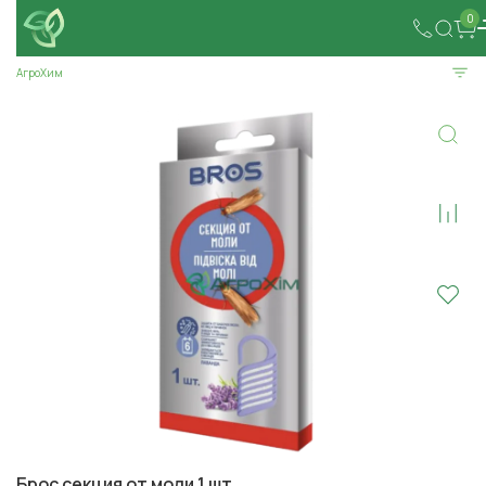
0
АгроХим
Брос секция от моли 1 шт.