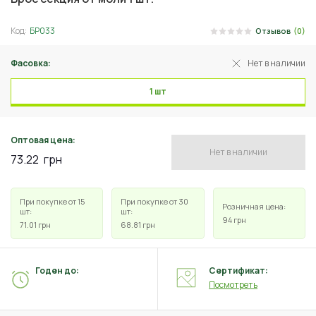
Код:
БР033
Отзывов
(0)
Фасовка:
Нет в наличии
1 шт
Оптовая цена:
Нет в наличии
73.22
грн
При покупке от 15
При покупке от 30
Розничная цена:
шт:
шт:
94
грн
71.01
грн
68.81
грн
Годен до:
Сертификат:
Посмотреть