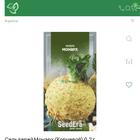
0
АгроХим
Сельдерей Монарх (Корневой) 0,2 г