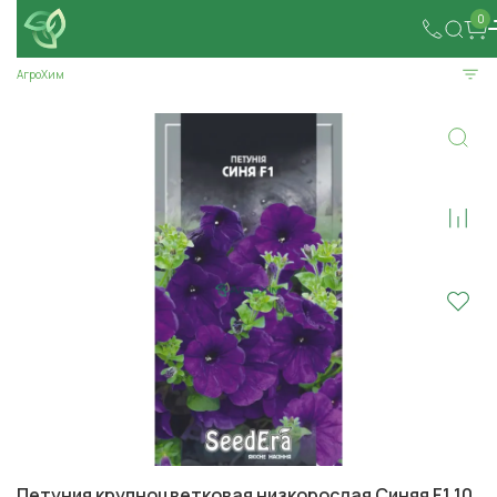
0
АгроХим
Петуния крупноцветковая низкорослая Синяя F1 10