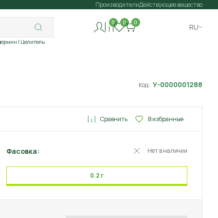
Производители
Действующее вещество
0
0
0
RU
дермин
| Целитель
У-0000001288
Код:
Сравнить
В избранные
Фасовка:
Нет в наличии
0.2 г