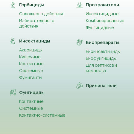
Гербициды
Протравители
Сплошного действия
Инсектицидные
Избирательного
Комбинированные
действия
Фунгицидные
Инсектициды
Биопрепараты
Акарициды
Биоинсектициды
Кишечные
Биофунгициды
Контактные
Для септиков и
Системные
компоста
Фумиганты
Прилипатели
Фунгициды
Контактные
Системные
Контактно-системные