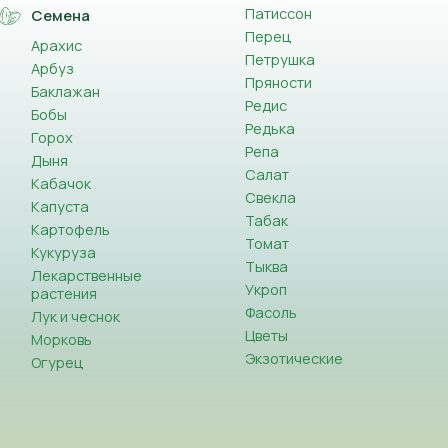
Патиссон
Семена
Перец
Арахис
Петрушка
Арбуз
Пряности
Баклажан
Редис
Бобы
Редька
Горох
Репа
Дыня
Салат
Кабачок
Свекла
Капуста
Табак
Картофель
Томат
Кукуруза
Тыква
Лекарственные
Укроп
растения
Фасоль
Лук и чеснок
Цветы
Морковь
Экзотические
Огурец