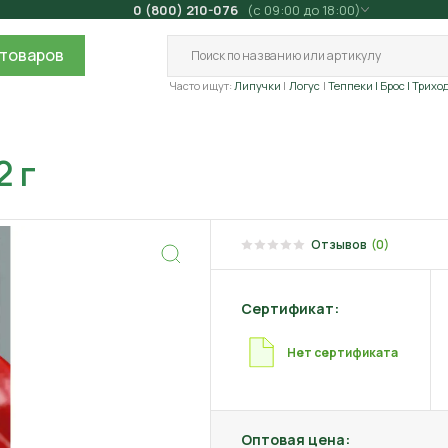
0 (800) 210-076
(с 09:00 до 18:00)
товаров
Часто ищут:
Липучки
Логус
Теппеки
| Брос
| Трихо
2 г
Отзывов
(0)
Сертификат:
Нет сертификата
Оптовая цена: