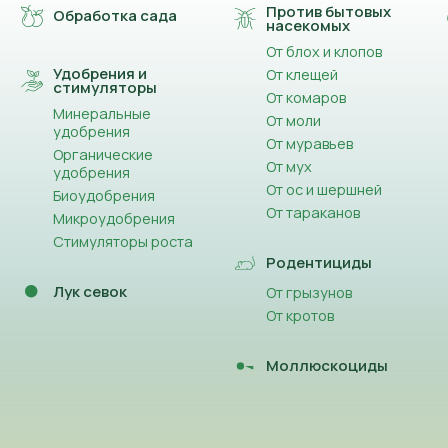
Против бытовых
Обработка сада
насекомых
От блох и клопов
Удобрения и
От клещей
стимуляторы
От комаров
Минеральные
От моли
удобрения
От муравьев
Органические
От мух
удобрения
От ос и шершней
Биоудобрения
От тараканов
Микроудобрения
Стимуляторы роста
Родентициды
Лук севок
От грызунов
От кротов
Моллюскоциды