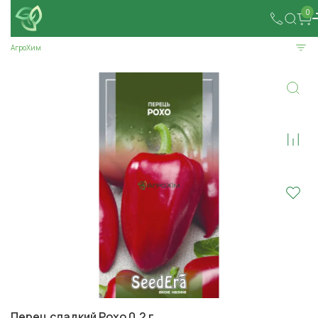
0
АгроХим
Перец сладкий Рохо 0,2 г